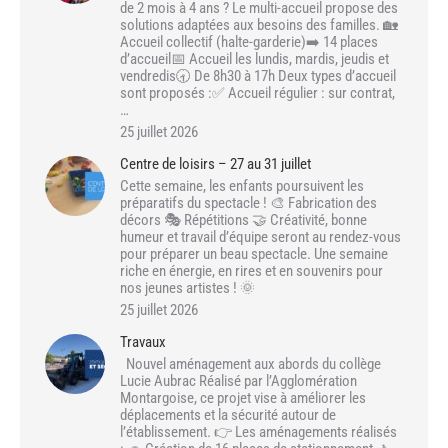
de 2 mois à 4 ans ? Le multi-accueil propose des
solutions adaptées aux besoins des familles. 🏡
Accueil collectif (halte-garderie)➡️ 14 places
d’accueil📅 Accueil les lundis, mardis, jeudis et
vendredis🕣 De 8h30 à 17h Deux types d’accueil
sont proposés :✅ Accueil régulier : sur contrat,
…
25 juillet 2026
Centre de loisirs – 27 au 31 juillet
Cette semaine, les enfants poursuivent les
préparatifs du spectacle ! 🎨 Fabrication des
décors 🎭 Répétitions 🤝 Créativité, bonne
humeur et travail d’équipe seront au rendez-vous
pour préparer un beau spectacle. Une semaine
riche en énergie, en rires et en souvenirs pour
nos jeunes artistes ! 🌞
25 juillet 2026
Travaux
Nouvel aménagement aux abords du collège
Lucie Aubrac Réalisé par l’Agglomération
Montargoise, ce projet vise à améliorer les
déplacements et la sécurité autour de
l’établissement. 👉 Les aménagements réalisés