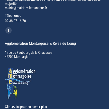
majorité.
mairie@mairie-villemandeur.fr
Téléphone :
02.38.07.16.70
Trouvez nous sur :
Facebook
page
Agglomération Montargoise & Rives du Loing
opens
in
1 rue du Faubourg de la Chaussée
45200 Montargis
new
window
Cliquez ici pour en savoir plus