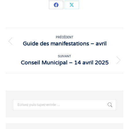
Partager
Partager
sur
sur
Facebook
X
Navigation
article
PRÉCÉDENT
Guide des manifestations – avril
Article
précédent
:
SUIVANT
Conseil Municipal – 14 avril 2025
Article
suivant
:
Recherche
: