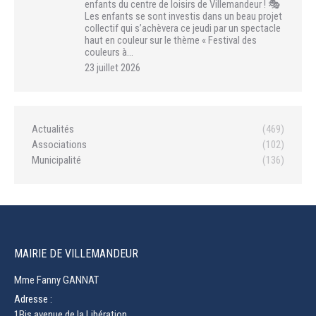
enfants du centre de loisirs de Villemandeur ! 🎭
Les enfants se sont investis dans un beau projet
collectif qui s’achèvera ce jeudi par un spectacle
haut en couleur sur le thème « Festival des
couleurs à…
23 juillet 2026
Actualités
(469)
Associations
(102)
Municipalité
(136)
MAIRIE DE VILLEMANDEUR
Mme Fanny GANNAT
Adresse :
1Bis avenue de la Libération