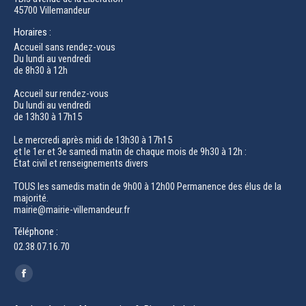
45700 Villemandeur
Horaires :
Accueil sans rendez-vous
Du lundi au vendredi
de 8h30 à 12h
Accueil sur rendez-vous
Du lundi au vendredi
de 13h30 à 17h15
Le mercredi après midi de 13h30 à 17h15
et le 1er et 3e samedi matin de chaque mois de 9h30 à 12h :
État civil et renseignements divers
TOUS les samedis matin de 9h00 à 12h00 Permanence des élus de la
majorité.
mairie@mairie-villemandeur.fr
Téléphone :
02.38.07.16.70
Trouvez nous sur :
Facebook
page