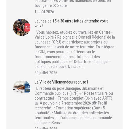
décoration ✂️ Activités manuelles 🎲 Jeux en
tout genre ⚔️ Sabre…
1 août 2026
Jeunes de 15 à 30 ans : faites entendre votre
voix !
Vous habitez, étudiez ou travaillez en Centre-
Val de Loire ? Rejoignez le Conseil Régional de la
Jeunesse (CRJ) et participez aux projets qui
façonnent l’avenir de notre territoire. En intégrant
le CRJ, vous pourrez : ✅ Découvrir le
fonctionnement des institutions et des
politiques publiques. ✅ Débattre et échanger
dans un cadre ouvert, inclusif…
30 juillet 2026
La Ville de Villemandeur recrute !
Directeur du pôle Juridique, Urbanisme et
Commande publique (H/F) ✅ Poste titulaire ou
contractuel – Temps complet (36 h avec ARTT)
📅 À pourvoir le 7 septembre 2026 🎓 Profil
recherché : • Formation supérieure (Bac +5
souhaité) • Maîtrise du droit des collectivités
territoriales, de l’urbanisme et de la commande
publique • Sens…
28 juillet 2026