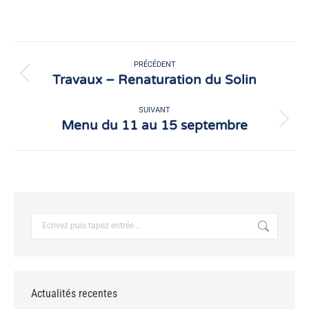
sur
sur
Facebook
X
Navigation
article
PRÉCÉDENT
Travaux – Renaturation du Solin
Article
précédent
:
SUIVANT
Menu du 11 au 15 septembre
Article
suivant
:
Recherche
:
Actualités recentes