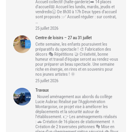
Accueil collectif (halte-garderie)➡️ 14 places
d’accueil📅 Accueil les lundis, mardis, jeudis et
vendredis🕣 De 8h30 à 17h Deux types d’accueil
sont proposés :✅ Accueil régulier : sur contrat,
…
25 juillet 2026
Centre de loisirs – 27 au 31 juillet
Cette semaine, les enfants poursuivent les
préparatifs du spectacle ! 🎨 Fabrication des
décors 🎭 Répétitions 🤝 Créativité, bonne
humeur et travail d’équipe seront au rendez-vous
pour préparer un beau spectacle. Une semaine
riche en énergie, en rires et en souvenirs pour
nos jeunes artistes ! 🌞
25 juillet 2026
Travaux
Nouvel aménagement aux abords du collège
Lucie Aubrac Réalisé par l’Agglomération
Montargoise, ce projet vise à améliorer les
déplacements et la sécurité autour de
l’établissement. 👉 Les aménagements réalisés
: 🚗 Création de 16 places de stationnement 🚶
Création de 2 traversées piétonnes 👣 Mise en
place d’un cheminement piéton sécurisé 🚲 Pour