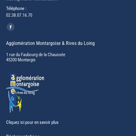
Téléphone :
02.38.07.16.70
Trouvez nous sur :
Facebook
page
Agglomération Montargoise & Rives du Loing
opens
in
1 rue du Faubourg de la Chaussée
45200 Montargis
new
window
Cliquez ici pour en savoir plus