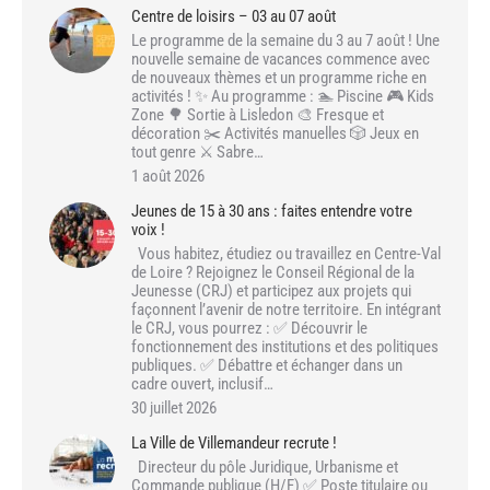
Centre de loisirs – 03 au 07 août
Le programme de la semaine du 3 au 7 août ! Une
nouvelle semaine de vacances commence avec
de nouveaux thèmes et un programme riche en
activités ! ✨ Au programme : 🏊 Piscine 🎮 Kids
Zone 🌳 Sortie à Lisledon 🎨 Fresque et
décoration ✂️ Activités manuelles 🎲 Jeux en
tout genre ⚔️ Sabre…
1 août 2026
Jeunes de 15 à 30 ans : faites entendre votre
voix !
Vous habitez, étudiez ou travaillez en Centre-Val
de Loire ? Rejoignez le Conseil Régional de la
Jeunesse (CRJ) et participez aux projets qui
façonnent l’avenir de notre territoire. En intégrant
le CRJ, vous pourrez : ✅ Découvrir le
fonctionnement des institutions et des politiques
publiques. ✅ Débattre et échanger dans un
cadre ouvert, inclusif…
30 juillet 2026
La Ville de Villemandeur recrute !
Directeur du pôle Juridique, Urbanisme et
Commande publique (H/F) ✅ Poste titulaire ou