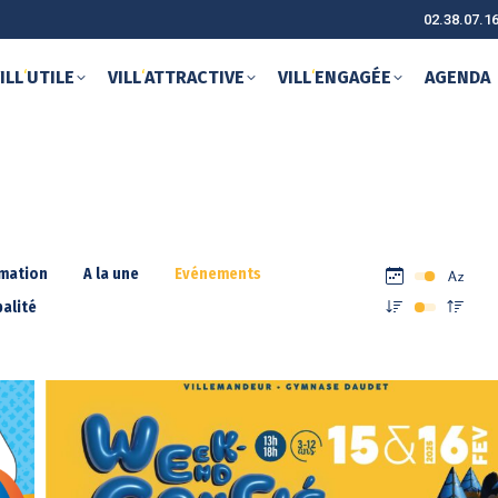
02.38.07.1
ILL
‘
UTILE
VILL
‘
ATTRACTIVE
VILL
‘
ENGAGÉE
AGENDA
rmation
A la une
Evénements
alité