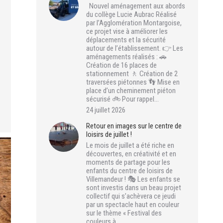
Nouvel aménagement aux abords
du collège Lucie Aubrac Réalisé
par l’Agglomération Montargoise,
ce projet vise à améliorer les
déplacements et la sécurité
autour de l’établissement. 👉 Les
aménagements réalisés : 🚗
Création de 16 places de
stationnement 🚶 Création de 2
traversées piétonnes 👣 Mise en
place d’un cheminement piéton
sécurisé 🚲 Pour rappel…
24 juillet 2026
Retour en images sur le centre de
loisirs de juillet !
Le mois de juillet a été riche en
découvertes, en créativité et en
moments de partage pour les
enfants du centre de loisirs de
Villemandeur ! 🎭 Les enfants se
sont investis dans un beau projet
collectif qui s’achèvera ce jeudi
par un spectacle haut en couleur
sur le thème « Festival des
couleurs à…