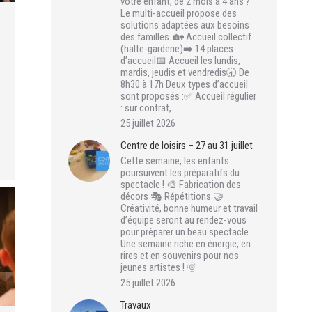
votre enfant, de 2 mois à 4 ans ?
Le multi-accueil propose des
solutions adaptées aux besoins
des familles. 🏡 Accueil collectif
(halte-garderie)➡️ 14 places
d’accueil📅 Accueil les lundis,
mardis, jeudis et vendredis🕣 De
8h30 à 17h Deux types d’accueil
sont proposés :✅ Accueil régulier
: sur contrat,…
25 juillet 2026
Centre de loisirs – 27 au 31 juillet
Cette semaine, les enfants
poursuivent les préparatifs du
spectacle ! 🎨 Fabrication des
décors 🎭 Répétitions 🤝
Créativité, bonne humeur et travail
d’équipe seront au rendez-vous
pour préparer un beau spectacle.
Une semaine riche en énergie, en
rires et en souvenirs pour nos
jeunes artistes ! 🌞
25 juillet 2026
Travaux