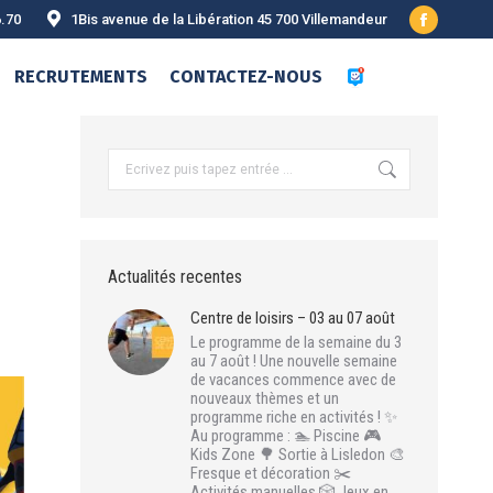
6.70
1Bis avenue de la Libération 45 700 Villemandeur
Facebook
page
RECRUTEMENTS
CONTACTEZ-NOUS
opens
in
new
Recherche
:
window
Actualités recentes
Centre de loisirs – 03 au 07 août
Le programme de la semaine du 3
au 7 août ! Une nouvelle semaine
de vacances commence avec de
nouveaux thèmes et un
programme riche en activités ! ✨
Au programme : 🏊 Piscine 🎮
Kids Zone 🌳 Sortie à Lisledon 🎨
Fresque et décoration ✂️
Activités manuelles 🎲 Jeux en