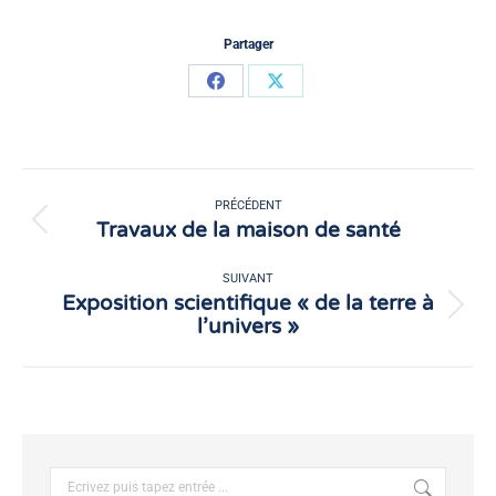
Partager
Partager
Partager
sur
sur
Facebook
X
Navigation
article
PRÉCÉDENT
Travaux de la maison de santé
Article
précédent
:
SUIVANT
Exposition scientifique « de la terre à
Article
l’univers »
suivant
:
Recherche
: