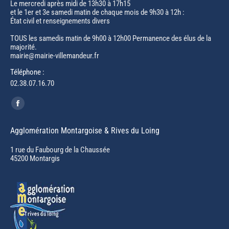
Le mercredi après midi de 13h30 à 17h15
et le 1er et 3e samedi matin de chaque mois de 9h30 à 12h :
État civil et renseignements divers
TOUS les samedis matin de 9h00 à 12h00 Permanence des élus de la
majorité.
mairie@mairie-villemandeur.fr
Téléphone :
02.38.07.16.70
Trouvez nous sur :
Facebook
page
Agglomération Montargoise & Rives du Loing
opens
in
1 rue du Faubourg de la Chaussée
45200 Montargis
new
window