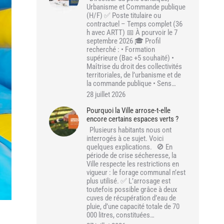
Urbanisme et Commande publique
(H/F) ✅ Poste titulaire ou
contractuel – Temps complet (36
h avec ARTT) 📅 À pourvoir le 7
septembre 2026 🎓 Profil
recherché : • Formation
supérieure (Bac +5 souhaité) •
Maîtrise du droit des collectivités
territoriales, de l’urbanisme et de
la commande publique • Sens…
28 juillet 2026
Pourquoi la Ville arrose-t-elle
encore certains espaces verts ?
Plusieurs habitants nous ont
interrogés à ce sujet. Voici
quelques explications. 🚫 En
période de crise sécheresse, la
Ville respecte les restrictions en
vigueur : le forage communal n’est
plus utilisé. ✅ L’arrosage est
toutefois possible grâce à deux
cuves de récupération d’eau de
pluie, d’une capacité totale de 70
000 litres, constituées…