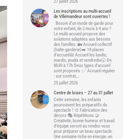
27 juillet 2026
Les inscriptions au multi-accueil
de Villemandeur sont ouvertes !
Besoin d’un mode de garde pour
votre enfant, de 2 mois à 4 ans ?
Le multi-accueil propose des
solutions adaptées aux besoins
des familles. 🏡 Accueil collectif
(halte-garderie)➡️ 14 places
d’accueil📅 Accueil les lundis,
mardis, jeudis et vendredis🕣 De
8h30 à 17h Deux types d’accueil
sont proposés :✅ Accueil régulier
: sur contrat,…
25 juillet 2026
Centre de loisirs – 27 au 31 juillet
Cette semaine, les enfants
poursuivent les préparatifs du
spectacle ! 🎨 Fabrication des
décors 🎭 Répétitions 🤝
Créativité, bonne humeur et travail
d’équipe seront au rendez-vous
pour préparer un beau spectacle.
Une semaine riche en énergie, en