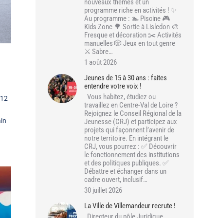
nouveaux thèmes et un
programme riche en activités ! ✨
Au programme : 🏊 Piscine 🎮
Kids Zone 🌳 Sortie à Lisledon 🎨
Fresque et décoration ✂️ Activités
manuelles 🎲 Jeux en tout genre
⚔️ Sabre…
1 août 2026
Jeunes de 15 à 30 ans : faites
entendre votre voix !
Vous habitez, étudiez ou
 12
travaillez en Centre-Val de Loire ?
Rejoignez le Conseil Régional de la
ain
Jeunesse (CRJ) et participez aux
projets qui façonnent l’avenir de
notre territoire. En intégrant le
CRJ, vous pourrez : ✅ Découvrir
le fonctionnement des institutions
et des politiques publiques. ✅
Débattre et échanger dans un
cadre ouvert, inclusif…
30 juillet 2026
La Ville de Villemandeur recrute !
Directeur du pôle Juridique,