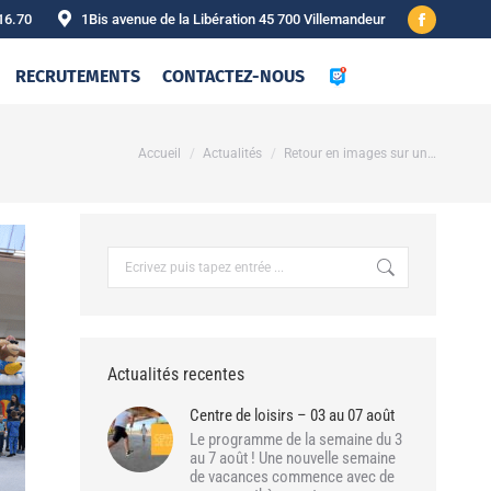
16.70
1Bis avenue de la Libération 45 700 Villemandeur
Facebook
page
RECRUTEMENTS
CONTACTEZ-NOUS
opens
in
new
Vous êtes ici :
Accueil
Actualités
Retour en images sur un…
window
Recherche
:
Actualités recentes
Centre de loisirs – 03 au 07 août
Le programme de la semaine du 3
au 7 août ! Une nouvelle semaine
de vacances commence avec de