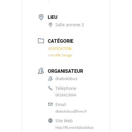
-
LIEU
Salle annexe 2
CATÉGORIE
ASSOCIATION
ma ville bouge
ORGANISATEUR
diabolobus
Téléphone
0626423064
Email
diabolobus@free.fr
Site Web
http://fb.me/diabolobus