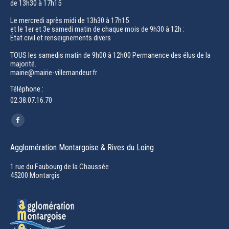
de 13h30 à 17h15
Le mercredi après midi de 13h30 à 17h15
et le 1er et 3e samedi matin de chaque mois de 9h30 à 12h :
État civil et renseignements divers
TOUS les samedis matin de 9h00 à 12h00 Permanence des élus de la
majorité.
mairie@mairie-villemandeur.fr
Téléphone :
02.38.07.16.70
Trouvez nous sur :
Facebook
page
Agglomération Montargoise & Rives du Loing
opens
in
1 rue du Faubourg de la Chaussée
45200 Montargis
new
window