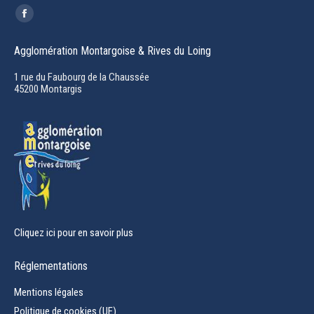
Trouvez nous sur :
Facebook
page
Agglomération Montargoise & Rives du Loing
opens
in
1 rue du Faubourg de la Chaussée
45200 Montargis
new
window
Cliquez ici pour en savoir plus
Réglementations
Mentions légales
Politique de cookies (UE)