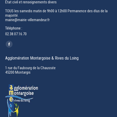
État civil et renseignements divers
TOUS les samedis matin de 9h00 à 12h00 Permanence des élus de la
majorité.
mairie@mairie-villemandeur.fr
Téléphone :
02.38.07.16.70
Trouvez nous sur :
Facebook
page
Agglomération Montargoise & Rives du Loing
opens
in
1 rue du Faubourg de la Chaussée
45200 Montargis
new
window