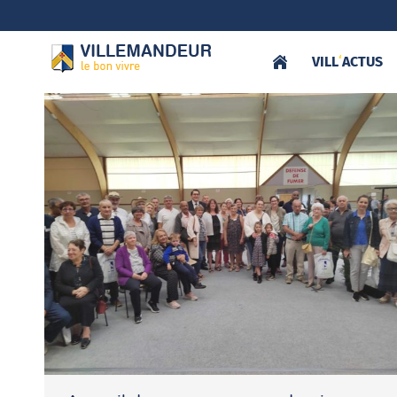
VILL
‘
ACTUS