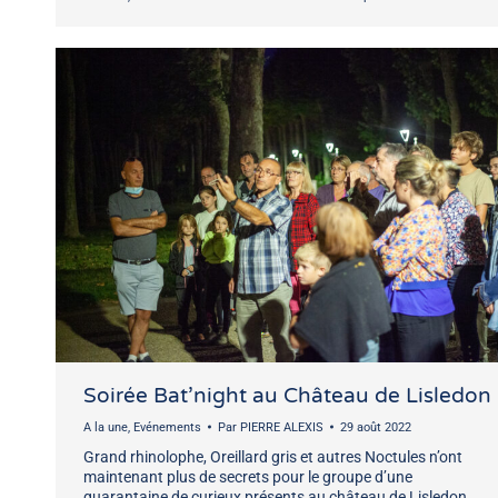
Soirée Bat’night au Château de Lisledon
A la une
,
Evénements
Par
PIERRE ALEXIS
29 août 2022
Grand rhinolophe, Oreillard gris et autres Noctules n’ont
maintenant plus de secrets pour le groupe d’une
quarantaine de curieux présents au château de Lisledon