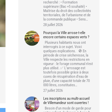
recherché : • Formation
supérieure (Bac +5 souhaité) •
Maîtrise du droit des collectivités
territoriales, de l’urbanisme et de
la commande publique • Sens…
28 juillet 2026
Pourquoi la Ville arrose-t-elle
encore certains espaces verts ?
Plusieurs habitants nous ont
interrogés à ce sujet. Voici
quelques explications. 🚫 En
période de crise sécheresse, la
Ville respecte les restrictions en
vigueur : le forage communal n’est
plus utilisé. ✅ L’arrosage est
toutefois possible grâce à deux
cuves de récupération d’eau de
pluie, d’une capacité totale de 70
000 litres, constituées…
27 juillet 2026
Les inscriptions au multi-accueil
de Villemandeur sont ouvertes !
Besoin d’un mode de garde pour