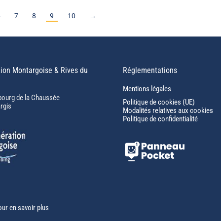
6
7
8
9
10
→
ion Montargoise & Rives du
Réglementations
Mentions légales
bourg de la Chaussée
Politique de cookies (UE)
rgis
Modalités relatives aux cookies
Politique de confidentialité
our en savoir plus