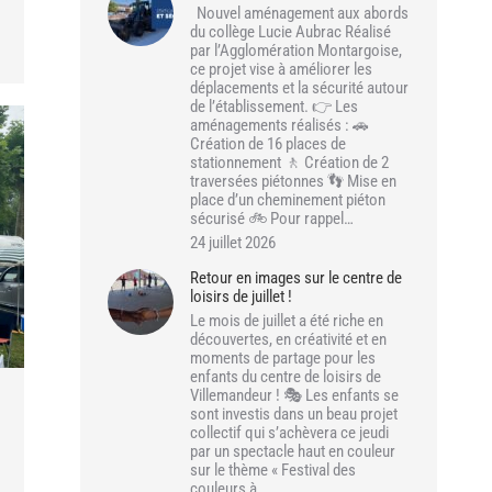
Nouvel aménagement aux abords
du collège Lucie Aubrac Réalisé
par l’Agglomération Montargoise,
ce projet vise à améliorer les
déplacements et la sécurité autour
de l’établissement. 👉 Les
aménagements réalisés : 🚗
Création de 16 places de
stationnement 🚶 Création de 2
traversées piétonnes 👣 Mise en
place d’un cheminement piéton
sécurisé 🚲 Pour rappel…
24 juillet 2026
Retour en images sur le centre de
loisirs de juillet !
Le mois de juillet a été riche en
découvertes, en créativité et en
moments de partage pour les
enfants du centre de loisirs de
Villemandeur ! 🎭 Les enfants se
sont investis dans un beau projet
collectif qui s’achèvera ce jeudi
par un spectacle haut en couleur
sur le thème « Festival des
couleurs à…