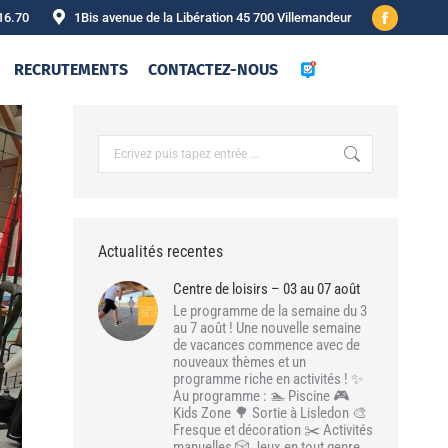
16.70
1Bis avenue de la Libération 45 700 Villemandeur
Facebook
page
RECRUTEMENTS
CONTACTEZ-NOUS
opens
in
new
Recherche
:
window
Actualités recentes
Centre de loisirs – 03 au 07 août
Le programme de la semaine du 3
au 7 août ! Une nouvelle semaine
de vacances commence avec de
nouveaux thèmes et un
programme riche en activités ! ✨
Au programme : 🏊 Piscine 🎮
Kids Zone 🌳 Sortie à Lisledon 🎨
Fresque et décoration ✂️ Activités
manuelles 🎲 Jeux en tout genre