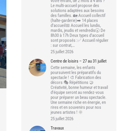
votre enfant, de 2 mois à 4 ans ?
Le multi-accueil propose des
solutions adaptées aux besoins
des familles. 🏡 Accueil collectif
(halte-garderie)➡️ 14 places
d’accueil📅 Accueil les lundis,
mardis, jeudis et vendredis🕣 De
8h30 à 17h Deux types d’accueil
sont proposés :✅ Accueil régulier
: sur contrat,…
25 juillet 2026
Centre de loisirs – 27 au 31 juillet
Cette semaine, les enfants
poursuivent les préparatifs du
spectacle ! 🎨 Fabrication des
décors 🎭 Répétitions 🤝
Créativité, bonne humeur et travail
d’équipe seront au rendez-vous
pour préparer un beau spectacle.
Une semaine riche en énergie, en
rires et en souvenirs pour nos
jeunes artistes ! 🌞
25 juillet 2026
Travaux