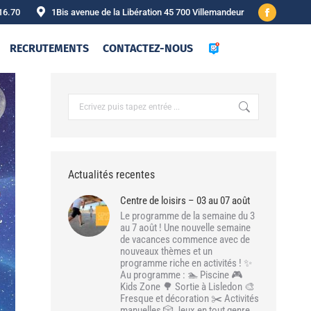
16.70
1Bis avenue de la Libération 45 700 Villemandeur
Facebook
page
RECRUTEMENTS
CONTACTEZ-NOUS
opens
in
new
Recherche
:
window
Actualités recentes
Centre de loisirs – 03 au 07 août
Le programme de la semaine du 3
au 7 août ! Une nouvelle semaine
de vacances commence avec de
nouveaux thèmes et un
programme riche en activités ! ✨
Au programme : 🏊 Piscine 🎮
Kids Zone 🌳 Sortie à Lisledon 🎨
Fresque et décoration ✂️ Activités
manuelles 🎲 Jeux en tout genre