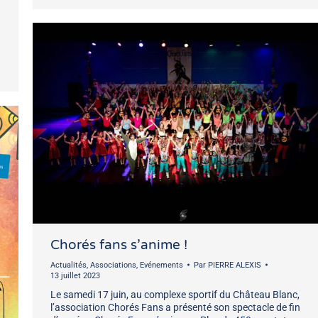
Chorés fans s’anime !
Actualités
,
Associations
,
Evénements
Par
PIERRE ALEXIS
13 juillet 2023
Le samedi 17 juin, au complexe sportif du Château Blanc,
l’association Chorés Fans a présenté son spectacle de fin