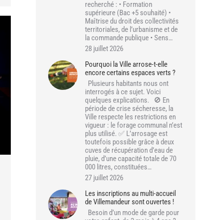
recherché : • Formation
supérieure (Bac +5 souhaité) •
Maîtrise du droit des collectivités
territoriales, de l’urbanisme et de
la commande publique • Sens…
28 juillet 2026
Pourquoi la Ville arrose-t-elle
encore certains espaces verts ?
Plusieurs habitants nous ont
interrogés à ce sujet. Voici
quelques explications. 🚫 En
période de crise sécheresse, la
Ville respecte les restrictions en
vigueur : le forage communal n’est
plus utilisé. ✅ L’arrosage est
toutefois possible grâce à deux
cuves de récupération d’eau de
pluie, d’une capacité totale de 70
000 litres, constituées…
27 juillet 2026
Les inscriptions au multi-accueil
de Villemandeur sont ouvertes !
Besoin d’un mode de garde pour