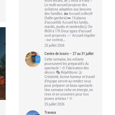
votre enfant, de 2 mois à 4 ans ?
Le multi-accueil propose des
solutions adaptées aux besoins
des familles. 🏡 Accueil collectif
(halte-garderie)➡️ 14 places
d’accueil📅 Accueil les lundis,
mardis, jeudis et vendredis🕣 De
8h30 à 17h Deux types d’accueil
sont proposés :✅ Accueil régulier
: sur contrat,…
25 juillet 2026
Centre de loisirs – 27 au 31 juillet
Cette semaine, les enfants
poursuivent les préparatifs du
spectacle ! 🎨 Fabrication des
décors 🎭 Répétitions 🤝
Créativité, bonne humeur et travail
d’équipe seront au rendez-vous
pour préparer un beau spectacle.
Une semaine riche en énergie, en
rires et en souvenirs pour nos
jeunes artistes ! 🌞
25 juillet 2026
Travaux