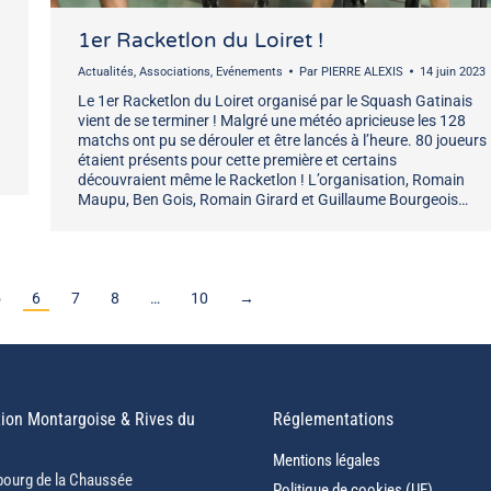
1er Racketlon du Loiret !
Actualités
,
Associations
,
Evénements
Par
PIERRE ALEXIS
14 juin 2023
Le 1er Racketlon du Loiret organisé par le Squash Gatinais
vient de se terminer ! Malgré une météo apricieuse les 128
matchs ont pu se dérouler et être lancés à l’heure. 80 joueurs
étaient présents pour cette première et certains
découvraient même le Racketlon ! L’organisation, Romain
Maupu, Ben Gois, Romain Girard et Guillaume Bourgeois…
5
6
7
8
…
10
→
ion Montargoise & Rives du
Réglementations
Mentions légales
bourg de la Chaussée
Politique de cookies (UE)