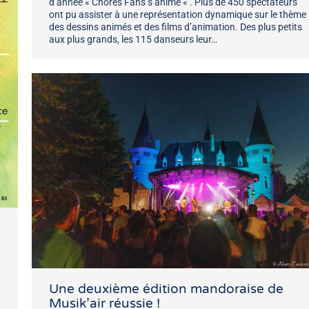
d’année « Chorés Fans s’anime « . Plus de 450 spectateurs
ont pu assister à une représentation dynamique sur le thème
des dessins animés et des films d’animation. Des plus petits
aux plus grands, les 115 danseurs leur…
Une deuxième édition mandoraise de
Musik’air réussie !