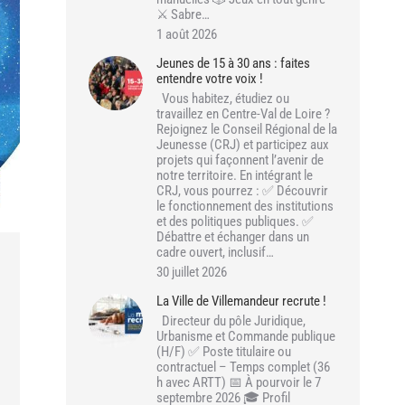
⚔️ Sabre…
1 août 2026
Jeunes de 15 à 30 ans : faites
entendre votre voix !
Vous habitez, étudiez ou
travaillez en Centre-Val de Loire ?
Rejoignez le Conseil Régional de la
Jeunesse (CRJ) et participez aux
projets qui façonnent l’avenir de
notre territoire. En intégrant le
CRJ, vous pourrez : ✅ Découvrir
le fonctionnement des institutions
et des politiques publiques. ✅
Débattre et échanger dans un
cadre ouvert, inclusif…
30 juillet 2026
La Ville de Villemandeur recrute !
Directeur du pôle Juridique,
Urbanisme et Commande publique
(H/F) ✅ Poste titulaire ou
contractuel – Temps complet (36
h avec ARTT) 📅 À pourvoir le 7
septembre 2026 🎓 Profil