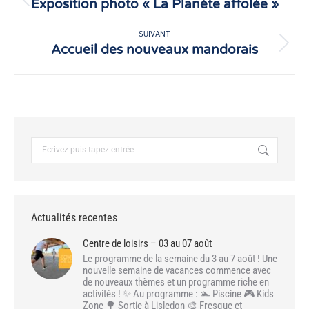
Exposition photo « La Planète affolée »
Article
précédent
:
SUIVANT
Accueil des nouveaux mandorais
Article
suivant
:
Recherche
:
Actualités recentes
Centre de loisirs – 03 au 07 août
Le programme de la semaine du 3 au 7 août ! Une
nouvelle semaine de vacances commence avec
de nouveaux thèmes et un programme riche en
activités ! ✨ Au programme : 🏊 Piscine 🎮 Kids
Zone 🌳 Sortie à Lisledon 🎨 Fresque et