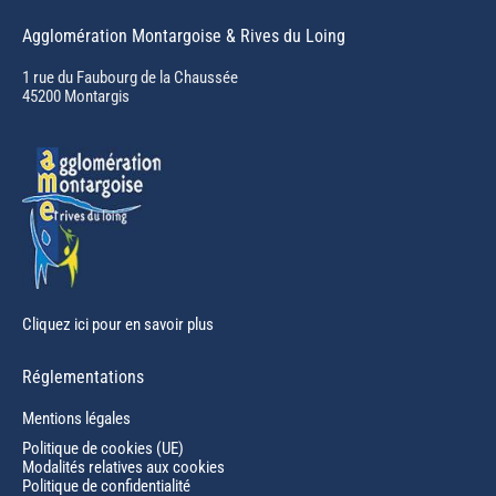
page
Agglomération Montargoise & Rives du Loing
opens
in
1 rue du Faubourg de la Chaussée
45200 Montargis
new
window
Cliquez ici pour en savoir plus
Réglementations
Mentions légales
Politique de cookies (UE)
Modalités relatives aux cookies
Politique de confidentialité