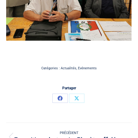
Catégories :
Actualités
,
Evénements
Partager
Partager
Partager
sur
sur
Facebook
X
Navigation
article
PRÉCÉDENT