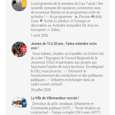
Le programme de la semaine du 3 au 7 août ! Une
nouvelle semaine de vacances commence avec
de nouveaux thèmes et un programme riche en
activités ! ✨ Au programme : 🏊 Piscine 🎮 Kids
Zone 🌳 Sortie à Lisledon 🎨 Fresque et
décoration ✂️ Activités manuelles 🎲 Jeux en
tout genre ⚔️ Sabre…
1 août 2026
Jeunes de 15 à 30 ans : faites entendre votre
voix !
Vous habitez, étudiez ou travaillez en Centre-Val
de Loire ? Rejoignez le Conseil Régional de la
Jeunesse (CRJ) et participez aux projets qui
façonnent l’avenir de notre territoire. En intégrant
le CRJ, vous pourrez : ✅ Découvrir le
fonctionnement des institutions et des politiques
publiques. ✅ Débattre et échanger dans un
cadre ouvert, inclusif…
30 juillet 2026
La Ville de Villemandeur recrute !
Directeur du pôle Juridique, Urbanisme et
Commande publique (H/F) ✅ Poste titulaire ou
contractuel – Temps complet (36 h avec ARTT)