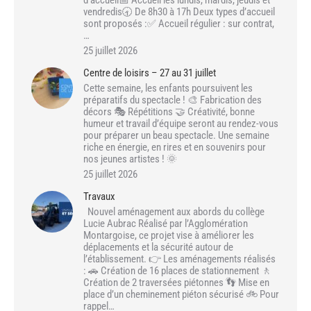
d’accueil📅 Accueil les lundis, mardis, jeudis et
vendredis🕣 De 8h30 à 17h Deux types d’accueil
sont proposés :✅ Accueil régulier : sur contrat,
…
25 juillet 2026
Centre de loisirs – 27 au 31 juillet
Cette semaine, les enfants poursuivent les
préparatifs du spectacle ! 🎨 Fabrication des
décors 🎭 Répétitions 🤝 Créativité, bonne
humeur et travail d’équipe seront au rendez-vous
pour préparer un beau spectacle. Une semaine
riche en énergie, en rires et en souvenirs pour
nos jeunes artistes ! 🌞
25 juillet 2026
Travaux
Nouvel aménagement aux abords du collège
Lucie Aubrac Réalisé par l’Agglomération
Montargoise, ce projet vise à améliorer les
déplacements et la sécurité autour de
l’établissement. 👉 Les aménagements réalisés
: 🚗 Création de 16 places de stationnement 🚶
Création de 2 traversées piétonnes 👣 Mise en
place d’un cheminement piéton sécurisé 🚲 Pour
rappel…