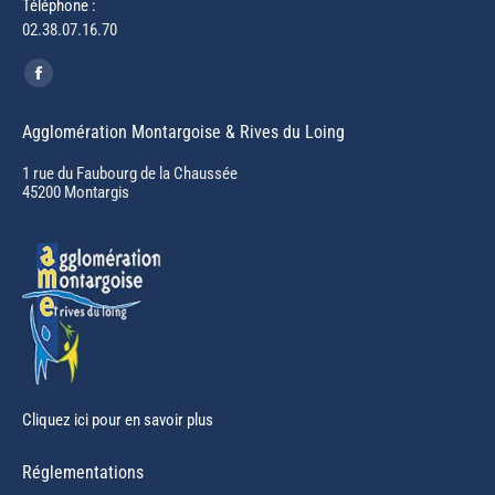
Téléphone :
02.38.07.16.70
Trouvez nous sur :
Facebook
page
Agglomération Montargoise & Rives du Loing
opens
in
1 rue du Faubourg de la Chaussée
45200 Montargis
new
window
Cliquez ici pour en savoir plus
Réglementations