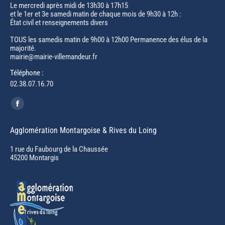
Le mercredi après midi de 13h30 à 17h15
et le 1er et 3e samedi matin de chaque mois de 9h30 à 12h :
État civil et renseignements divers
TOUS les samedis matin de 9h00 à 12h00 Permanence des élus de la
majorité.
mairie@mairie-villemandeur.fr
Téléphone :
02.38.07.16.70
Trouvez nous sur :
Facebook
page
Agglomération Montargoise & Rives du Loing
opens
in
1 rue du Faubourg de la Chaussée
45200 Montargis
new
window