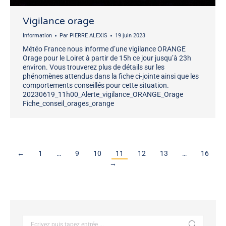
Vigilance orage
Information
Par
PIERRE ALEXIS
19 juin 2023
Météo France nous informe d’une vigilance ORANGE
Orage pour le Loiret à partir de 15h ce jour jusqu’à 23h
environ. Vous trouverez plus de détails sur les
phénomènes attendus dans la fiche ci-jointe ainsi que les
comportements conseillés pour cette situation.
20230619_11h00_Alerte_vigilance_ORANGE_Orage
Fiche_conseil_orages_orange
←
1
…
9
10
11
12
13
…
16
→
Recherche