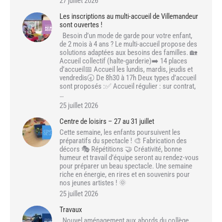
27 juillet 2026
Les inscriptions au multi-accueil de Villemandeur
sont ouvertes !
Besoin d’un mode de garde pour votre enfant,
de 2 mois à 4 ans ? Le multi-accueil propose des
solutions adaptées aux besoins des familles. 🏡
Accueil collectif (halte-garderie)➡️ 14 places
d’accueil📅 Accueil les lundis, mardis, jeudis et
vendredis🕣 De 8h30 à 17h Deux types d’accueil
sont proposés :✅ Accueil régulier : sur contrat,
…
25 juillet 2026
Centre de loisirs – 27 au 31 juillet
Cette semaine, les enfants poursuivent les
préparatifs du spectacle ! 🎨 Fabrication des
décors 🎭 Répétitions 🤝 Créativité, bonne
humeur et travail d’équipe seront au rendez-vous
pour préparer un beau spectacle. Une semaine
riche en énergie, en rires et en souvenirs pour
nos jeunes artistes ! 🌞
25 juillet 2026
Travaux
Nouvel aménagement aux abords du collège