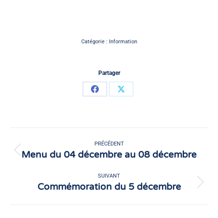
Catégorie :
Information
Partager
Partager
Partager
sur
sur
Facebook
X
Navigation
article
PRÉCÉDENT
Menu du 04 décembre au 08 décembre
Article
précédent
:
SUIVANT
Commémoration du 5 décembre
Article
suivant
: