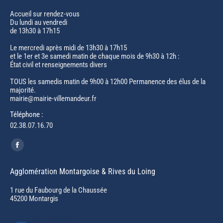
Accueil sur rendez-vous
Du lundi au vendredi
de 13h30 à 17h15
Le mercredi après midi de 13h30 à 17h15
et le 1er et 3e samedi matin de chaque mois de 9h30 à 12h :
État civil et renseignements divers
TOUS les samedis matin de 9h00 à 12h00 Permanence des élus de la
majorité.
mairie@mairie-villemandeur.fr
Téléphone :
02.38.07.16.70
Trouvez nous sur :
Facebook
page
Agglomération Montargoise & Rives du Loing
opens
in
1 rue du Faubourg de la Chaussée
45200 Montargis
new
window