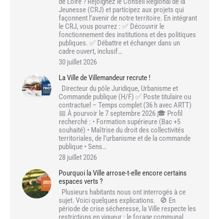
de Loire ? Rejoignez le Conseil Régional de la
Jeunesse (CRJ) et participez aux projets qui
façonnent l’avenir de notre territoire. En intégrant
le CRJ, vous pourrez : ✅ Découvrir le
fonctionnement des institutions et des politiques
publiques. ✅ Débattre et échanger dans un
cadre ouvert, inclusif…
30 juillet 2026
La Ville de Villemandeur recrute !
Directeur du pôle Juridique, Urbanisme et
Commande publique (H/F) ✅ Poste titulaire ou
contractuel – Temps complet (36 h avec ARTT)
📅 À pourvoir le 7 septembre 2026 🎓 Profil
recherché : • Formation supérieure (Bac +5
souhaité) • Maîtrise du droit des collectivités
territoriales, de l’urbanisme et de la commande
publique • Sens…
28 juillet 2026
Pourquoi la Ville arrose-t-elle encore certains
espaces verts ?
Plusieurs habitants nous ont interrogés à ce
sujet. Voici quelques explications. 🚫 En
période de crise sécheresse, la Ville respecte les
restrictions en vigueur : le forage communal