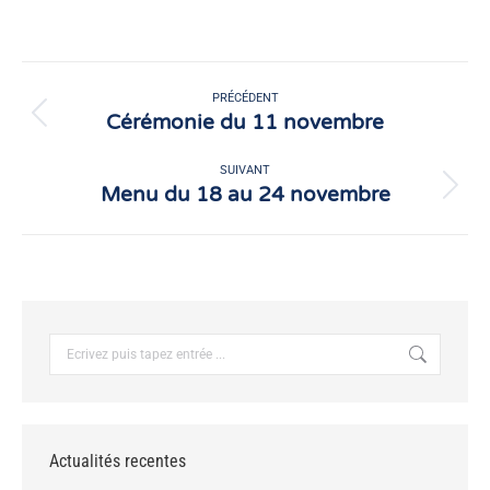
sur
sur
Facebook
X
Navigation
article
PRÉCÉDENT
Cérémonie du 11 novembre
Article
précédent
:
SUIVANT
Menu du 18 au 24 novembre
Article
suivant
:
Recherche
:
Actualités recentes