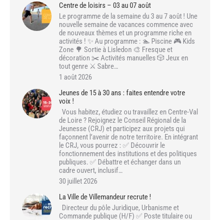
Centre de loisirs – 03 au 07 août
Le programme de la semaine du 3 au 7 août ! Une
nouvelle semaine de vacances commence avec
de nouveaux thèmes et un programme riche en
activités ! ✨ Au programme : 🏊 Piscine 🎮 Kids
Zone 🌳 Sortie à Lisledon 🎨 Fresque et
décoration ✂️ Activités manuelles 🎲 Jeux en
tout genre ⚔️ Sabre…
1 août 2026
Jeunes de 15 à 30 ans : faites entendre votre
voix !
Vous habitez, étudiez ou travaillez en Centre-Val
de Loire ? Rejoignez le Conseil Régional de la
Jeunesse (CRJ) et participez aux projets qui
façonnent l’avenir de notre territoire. En intégrant
le CRJ, vous pourrez : ✅ Découvrir le
fonctionnement des institutions et des politiques
publiques. ✅ Débattre et échanger dans un
cadre ouvert, inclusif…
30 juillet 2026
La Ville de Villemandeur recrute !
Directeur du pôle Juridique, Urbanisme et
Commande publique (H/F) ✅ Poste titulaire ou