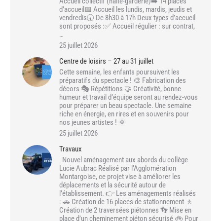
Accueil collectif (halte-garderie)➡️ 14 places
d’accueil📅 Accueil les lundis, mardis, jeudis et
vendredis🕣 De 8h30 à 17h Deux types d’accueil
sont proposés :✅ Accueil régulier : sur contrat,
…
25 juillet 2026
Centre de loisirs – 27 au 31 juillet
Cette semaine, les enfants poursuivent les
préparatifs du spectacle ! 🎨 Fabrication des
décors 🎭 Répétitions 🤝 Créativité, bonne
humeur et travail d’équipe seront au rendez-vous
pour préparer un beau spectacle. Une semaine
riche en énergie, en rires et en souvenirs pour
nos jeunes artistes ! 🌞
25 juillet 2026
Travaux
Nouvel aménagement aux abords du collège
Lucie Aubrac Réalisé par l’Agglomération
Montargoise, ce projet vise à améliorer les
déplacements et la sécurité autour de
l’établissement. 👉 Les aménagements réalisés
: 🚗 Création de 16 places de stationnement 🚶
Création de 2 traversées piétonnes 👣 Mise en
place d’un cheminement piéton sécurisé 🚲 Pour