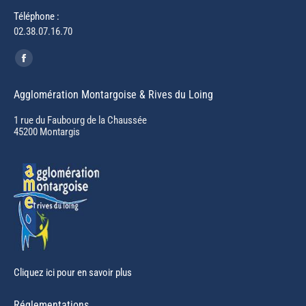
Téléphone :
02.38.07.16.70
Trouvez nous sur :
Facebook
page
Agglomération Montargoise & Rives du Loing
opens
in
1 rue du Faubourg de la Chaussée
45200 Montargis
new
window
Cliquez ici pour en savoir plus
Réglementations