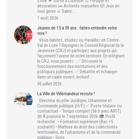
Zone 🌳 Sortie à Lisledon 🎨 Fresque et
décoration ✂️ Activités manuelles 🎲 Jeux en
tout genre ⚔️ Sabre…
1 août 2026
Jeunes de 15 à 30 ans : faites entendre votre
voix !
Vous habitez, étudiez ou travaillez en Centre-
Val de Loire ? Rejoignez le Conseil Régional de la
Jeunesse (CRJ) et participez aux projets qui
façonnent l’avenir de notre territoire. En intégrant
le CRJ, vous pourrez : ✅ Découvrir le
fonctionnement des institutions et des
politiques publiques. ✅ Débattre et échanger
dans un cadre ouvert, inclusif…
30 juillet 2026
La Ville de Villemandeur recrute !
Directeur du pôle Juridique, Urbanisme et
Commande publique (H/F) ✅ Poste titulaire ou
contractuel – Temps complet (36 h avec ARTT)
📅 À pourvoir le 7 septembre 2026 🎓 Profil
recherché : • Formation supérieure (Bac +5
souhaité) • Maîtrise du droit des collectivités
territoriales, de l’urbanisme et de la commande
publique • Sens…