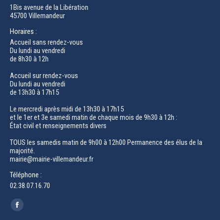
1Bis avenue de la Libération
45700 Villemandeur
Horaires :
Accueil sans rendez-vous
Du lundi au vendredi
de 8h30 à 12h
Accueil sur rendez-vous
Du lundi au vendredi
de 13h30 à 17h15
Le mercredi après midi de 13h30 à 17h15
et le 1er et 3e samedi matin de chaque mois de 9h30 à 12h :
État civil et renseignements divers
TOUS les samedis matin de 9h00 à 12h00 Permanence des élus de la
majorité.
mairie@mairie-villemandeur.fr
Téléphone :
02.38.07.16.70
Trouvez nous sur :
Facebook