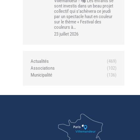
Villemandeur ! 🎭 Les enfants se
sont investis dans un beau projet
collectif qui s’achèvera ce jeudi
par un spectacle haut en couleur
sur le thème « Festival des
couleurs à…
23 juillet 2026
Actualités
(469)
Associations
(102)
Municipalité
(136)