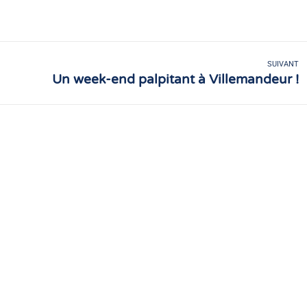
sur
sur
Facebook
X
SUIVANT
Un week-end palpitant à Villemandeur !
Article
suivant
: