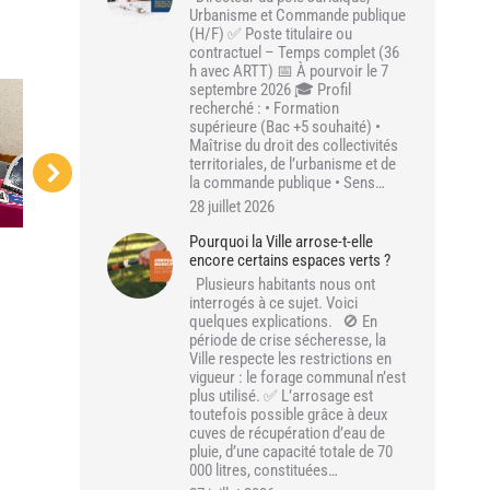
Urbanisme et Commande publique
(H/F) ✅ Poste titulaire ou
contractuel – Temps complet (36
h avec ARTT) 📅 À pourvoir le 7
septembre 2026 🎓 Profil
recherché : • Formation
supérieure (Bac +5 souhaité) •
Maîtrise du droit des collectivités
territoriales, de l’urbanisme et de
la commande publique • Sens…
28 juillet 2026
Pourquoi la Ville arrose-t-elle
encore certains espaces verts ?
Plusieurs habitants nous ont
interrogés à ce sujet. Voici
quelques explications. 🚫 En
période de crise sécheresse, la
Ville respecte les restrictions en
vigueur : le forage communal n’est
plus utilisé. ✅ L’arrosage est
toutefois possible grâce à deux
cuves de récupération d’eau de
pluie, d’une capacité totale de 70
000 litres, constituées…