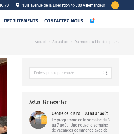
16.70
1Bis avenue de la Libération 45 700 Villemandeur
Facebook
page
RECRUTEMENTS
CONTACTEZ-NOUS
opens
in
new
Vous êtes ici :
Accueil
Actualités
Du monde à Lisledon pour…
window
Recherche
:
Actualités recentes
Centre de loisirs – 03 au 07 août
Le programme de la semaine du 3
au 7 août ! Une nouvelle semaine
de vacances commence avec de