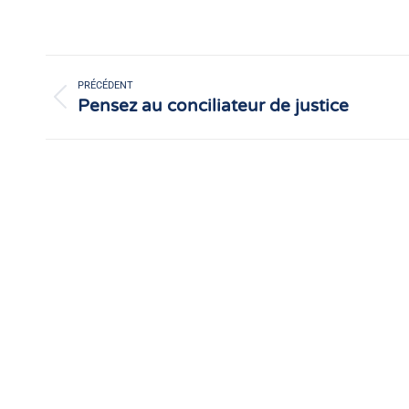
Navigation
article
PRÉCÉDENT
Pensez au conciliateur de justice
Article
précédent
: