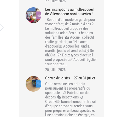
27 juillet 2026
Les inscriptions au multi-accueil
de Villemandeur sont ouvertes !
Besoin d’un mode de garde pour
votre enfant, de 2 mois à 4 ans ?
Le multi-accueil propose des
solutions adaptées aux besoins
des familles. 🏡 Accueil collectif
(halte-garderie)➡️ 14 places
d’accueil📅 Accueil les lundis,
mardis, jeudis et vendredis🕣 De
8h30 à 17h Deux types d’accueil
sont proposés :✅ Accueil régulier
: sur contrat,…
25 juillet 2026
Centre de loisirs – 27 au 31 juillet
Cette semaine, les enfants
poursuivent les préparatifs du
spectacle ! 🎨 Fabrication des
décors 🎭 Répétitions 🤝
Créativité, bonne humeur et travail
d’équipe seront au rendez-vous
pour préparer un beau spectacle.
Une semaine riche en énergie, en