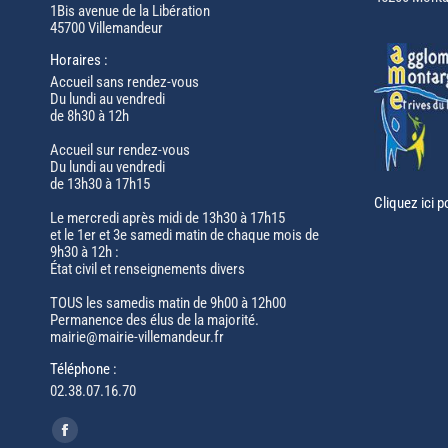
1Bis avenue de la Libération
45700 Villemandeur
Horaires :
Accueil sans rendez-vous
Du lundi au vendredi
de 8h30 à 12h
Accueil sur rendez-vous
Du lundi au vendredi
de 13h30 à 17h15
Cliquez ici p
Le mercredi après midi de 13h30 à 17h15
et le 1er et 3e samedi matin de chaque mois de
9h30 à 12h :
État civil et renseignements divers
TOUS les samedis matin de 9h00 à 12h00
Permanence des élus de la majorité.
mairie@mairie-villemandeur.fr
Téléphone :
02.38.07.16.70
Trouvez nous sur :
Facebook