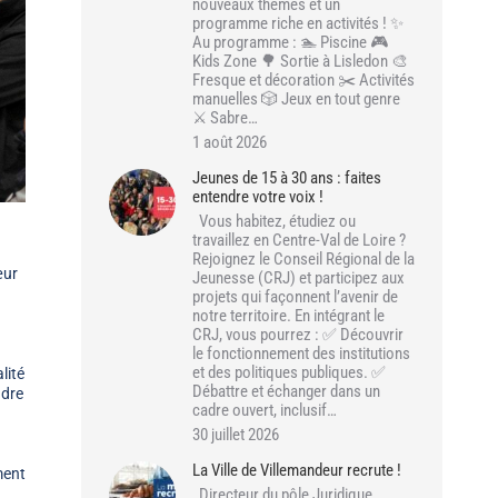
nouveaux thèmes et un
programme riche en activités ! ✨
Au programme : 🏊 Piscine 🎮
Kids Zone 🌳 Sortie à Lisledon 🎨
Fresque et décoration ✂️ Activités
manuelles 🎲 Jeux en tout genre
⚔️ Sabre…
1 août 2026
Jeunes de 15 à 30 ans : faites
entendre votre voix !
Vous habitez, étudiez ou
travaillez en Centre-Val de Loire ?
Rejoignez le Conseil Régional de la
œur
Jeunesse (CRJ) et participez aux
projets qui façonnent l’avenir de
notre territoire. En intégrant le
CRJ, vous pourrez : ✅ Découvrir
le fonctionnement des institutions
et des politiques publiques. ✅
lité
Débattre et échanger dans un
ndre
cadre ouvert, inclusif…
30 juillet 2026
La Ville de Villemandeur recrute !
ment
Directeur du pôle Juridique,