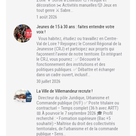
décoration ✂️ Activités manuelles 🎲 Jeux en
tout genre ⚔️ Sabre…
1 août 2026
Jeunes de 15 à 30 ans : faites entendre votre
voix !
Vous habitez, étudiez ou travaillez en Centre-
Val de Loire ? Rejoignez le Conseil Régional de la
Jeunesse (CRJ) et participez aux projets qui
façonnent l’avenir de notre territoire. En intégrant
le CRJ, vous pourrez : ✅ Découvrir le
fonctionnement des institutions et des
politiques publiques. ✅ Débattre et échanger
dans un cadre ouvert, inclusif…
30 juillet 2026
La Ville de Villemandeur recrute !
Directeur du pôle Juridique, Urbanisme et
Commande publique (H/F) ✅ Poste titulaire ou
contractuel – Temps complet (36 h avec ARTT)
📅 À pourvoir le 7 septembre 2026 🎓 Profil
recherché : • Formation supérieure (Bac +5
souhaité) • Maîtrise du droit des collectivités
territoriales, de l’urbanisme et de la commande
publique • Sens…