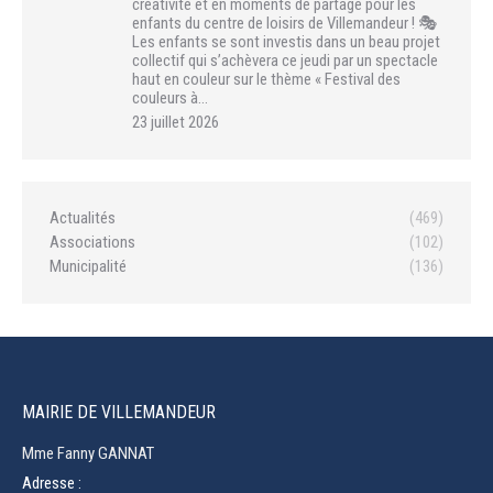
créativité et en moments de partage pour les
enfants du centre de loisirs de Villemandeur ! 🎭
Les enfants se sont investis dans un beau projet
collectif qui s’achèvera ce jeudi par un spectacle
haut en couleur sur le thème « Festival des
couleurs à…
23 juillet 2026
Actualités
(469)
Associations
(102)
Municipalité
(136)
MAIRIE DE VILLEMANDEUR
Mme Fanny GANNAT
Adresse :