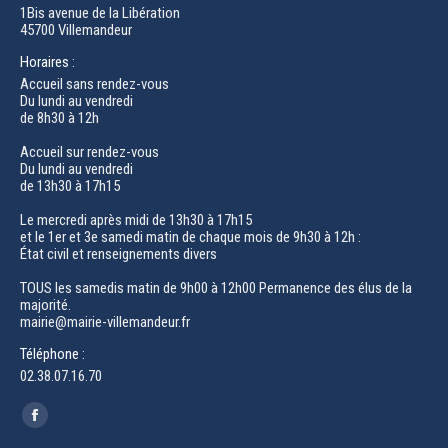
1Bis avenue de la Libération
45700 Villemandeur
Horaires :
Accueil sans rendez-vous
Du lundi au vendredi
de 8h30 à 12h
Accueil sur rendez-vous
Du lundi au vendredi
de 13h30 à 17h15
Le mercredi après midi de 13h30 à 17h15
et le 1er et 3e samedi matin de chaque mois de 9h30 à 12h :
État civil et renseignements divers
TOUS les samedis matin de 9h00 à 12h00 Permanence des élus de la
majorité.
mairie@mairie-villemandeur.fr
Téléphone :
02.38.07.16.70
Trouvez nous sur :
Facebook