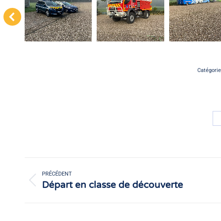
Catégorie
Navigation
article
PRÉCÉDENT
Départ en classe de découverte
Article
précédent
: