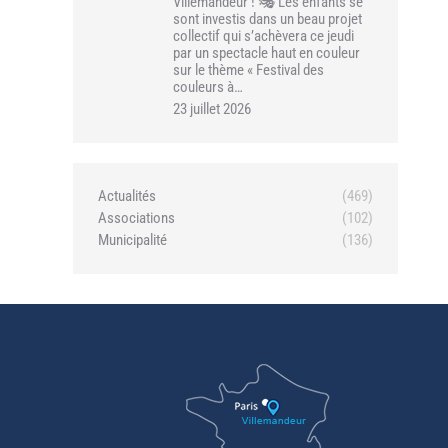
Villemandeur ! 🎭 Les enfants se
sont investis dans un beau projet
collectif qui s’achèvera ce jeudi
par un spectacle haut en couleur
sur le thème « Festival des
couleurs à…
23 juillet 2026
Actualités
(469)
Associations
(102)
Municipalité
(136)