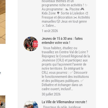
nouveaux thèmes et un
programme riche en activités ! ✨
Au programme : 🏊 Piscine 🎮
Kids Zone 🌳 Sortie à Lisledon 🎨
Fresque et décoration ✂️ Activités
manuelles 🎲 Jeux en tout genre
⚔️ Sabre…
1 août 2026
Jeunes de 15 à 30 ans : faites
entendre votre voix !
Vous habitez, étudiez ou
travaillez en Centre-Val de Loire ?
Rejoignez le Conseil Régional de la
Jeunesse (CRJ) et participez aux
projets qui façonnent l’avenir de
notre territoire. En intégrant le
CRJ, vous pourrez : ✅ Découvrir
e
le fonctionnement des institutions
et des politiques publiques. ✅
Débattre et échanger dans un
cadre ouvert, inclusif…
30 juillet 2026
La Ville de Villemandeur recrute !
Directeur du pôle Juridique,