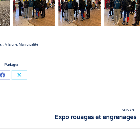
s :
A la une
,
Municipalité
Partager
Partager
Partager
sur
sur
Facebook
X
SUIVANT
Expo rouages et engrenages
Article
suivant
: