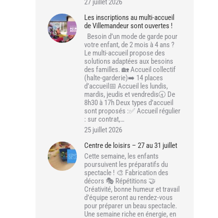
27 juillet 2026
Les inscriptions au multi-accueil
de Villemandeur sont ouvertes !
Besoin d’un mode de garde pour
votre enfant, de 2 mois à 4 ans ?
Le multi-accueil propose des
solutions adaptées aux besoins
des familles. 🏡 Accueil collectif
(halte-garderie)➡️ 14 places
d’accueil📅 Accueil les lundis,
mardis, jeudis et vendredis🕣 De
8h30 à 17h Deux types d’accueil
sont proposés :✅ Accueil régulier
: sur contrat,…
25 juillet 2026
Centre de loisirs – 27 au 31 juillet
Cette semaine, les enfants
poursuivent les préparatifs du
spectacle ! 🎨 Fabrication des
décors 🎭 Répétitions 🤝
Créativité, bonne humeur et travail
d’équipe seront au rendez-vous
pour préparer un beau spectacle.
Une semaine riche en énergie, en