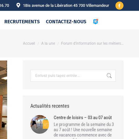
16.70
1Bis avenue de la Libération 45 700 Villemandeur
Facebook
page
RECRUTEMENTS
CONTACTEZ-NOUS
opens
in
new
Vous êtes ici :
Accueil
A la une
Forum d’information sur les métiers…
window
Recherche
:
Actualités recentes
Centre de loisirs – 03 au 07 août
Le programme de la semaine du 3
au 7 août ! Une nouvelle semaine
de vacances commence avec de