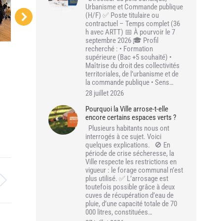
Urbanisme et Commande publique
(H/F) ✅ Poste titulaire ou
contractuel – Temps complet (36
h avec ARTT) 📅 À pourvoir le 7
septembre 2026 🎓 Profil
recherché : • Formation
supérieure (Bac +5 souhaité) •
Maîtrise du droit des collectivités
territoriales, de l’urbanisme et de
la commande publique • Sens…
28 juillet 2026
Pourquoi la Ville arrose-t-elle
encore certains espaces verts ?
Plusieurs habitants nous ont
interrogés à ce sujet. Voici
quelques explications. 🚫 En
période de crise sécheresse, la
Ville respecte les restrictions en
vigueur : le forage communal n’est
plus utilisé. ✅ L’arrosage est
toutefois possible grâce à deux
cuves de récupération d’eau de
pluie, d’une capacité totale de 70
000 litres, constituées…