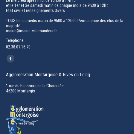
Le mercredi après midi de 13h30 à 17h15
et le 1er et 3e samedi matin de chaque mois de 9h30 à 12h :
État civil et renseignements divers
TOUS les samedis matin de 9h00 à 12h00 Permanence des élus de la
majorité.
mairie@mairie-villemandeur.fr
Téléphone :
02.38.07.16.70
Trouvez nous sur :
Facebook
page
Agglomération Montargoise & Rives du Loing
opens
in
1 rue du Faubourg de la Chaussée
45200 Montargis
new
window