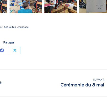
es :
Actualités
,
Jeunesse
Partager
Partager
Partager
sur
sur
Facebook
X
SUIVANT
e
Cérémonie du 8 mai
Article
suivant
: