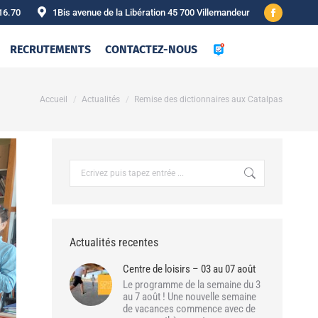
16.70
1Bis avenue de la Libération 45 700 Villemandeur
Facebook
page
RECRUTEMENTS
CONTACTEZ-NOUS
opens
in
new
Vous êtes ici :
Accueil
Actualités
Remise des dictionnaires aux Catalpas
window
Recherche
:
Actualités recentes
Centre de loisirs – 03 au 07 août
Le programme de la semaine du 3
au 7 août ! Une nouvelle semaine
de vacances commence avec de