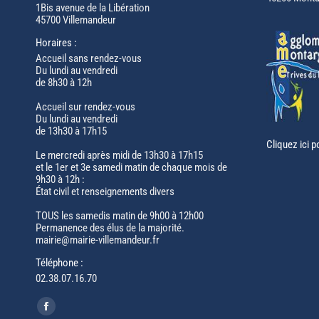
1Bis avenue de la Libération
45700 Villemandeur
Horaires :
Accueil sans rendez-vous
Du lundi au vendredi
de 8h30 à 12h
Accueil sur rendez-vous
Du lundi au vendredi
de 13h30 à 17h15
Cliquez ici p
Le mercredi après midi de 13h30 à 17h15
et le 1er et 3e samedi matin de chaque mois de
9h30 à 12h :
État civil et renseignements divers
TOUS les samedis matin de 9h00 à 12h00
Permanence des élus de la majorité.
mairie@mairie-villemandeur.fr
Téléphone :
02.38.07.16.70
Trouvez nous sur :
Facebook