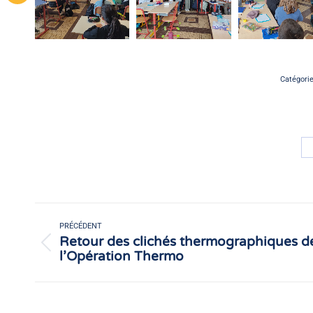
Catégori
Navigation
article
PRÉCÉDENT
Retour des clichés thermographiques d
Article
l’Opération Thermo
précédent
: