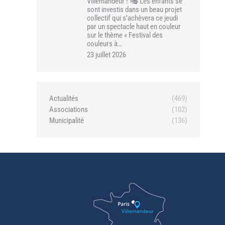
Villemandeur ! 🎭 Les enfants se
sont investis dans un beau projet
collectif qui s’achèvera ce jeudi
par un spectacle haut en couleur
sur le thème « Festival des
couleurs à…
23 juillet 2026
Actualités
(469)
Associations
(102)
Municipalité
(136)