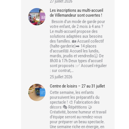
27 juillet 2026
Les inscriptions au multi-accueil
de Villemandeur sont ouvertes !
Besoin d’un mode de garde pour
votre enfant, de 2 mois à 4 ans ?
Le multi-accueil propose des
solutions adaptées aux besoins
des familles. 🏡 Accueil collectif
(halte-garderie)➡️ 14 places
d’accueil📅 Accueil les lundis,
mardis, jeudis et vendredis🕣 De
8h30 à 17h Deux types d’accueil
sont proposés :✅ Accueil régulier
: sur contrat,…
25 juillet 2026
Centre de loisirs – 27 au 31 juillet
Cette semaine, les enfants
poursuivent les préparatifs du
spectacle ! 🎨 Fabrication des
décors 🎭 Répétitions 🤝
Créativité, bonne humeur et travail
d’équipe seront au rendez-vous
pour préparer un beau spectacle.
Une semaine riche en énergie, en