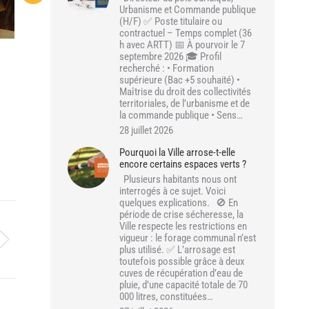
Urbanisme et Commande publique
(H/F) ✅ Poste titulaire ou
contractuel – Temps complet (36
h avec ARTT) 📅 À pourvoir le 7
septembre 2026 🎓 Profil
recherché : • Formation
supérieure (Bac +5 souhaité) •
Maîtrise du droit des collectivités
territoriales, de l’urbanisme et de
la commande publique • Sens…
28 juillet 2026
Pourquoi la Ville arrose-t-elle
encore certains espaces verts ?
Plusieurs habitants nous ont
interrogés à ce sujet. Voici
quelques explications. 🚫 En
période de crise sécheresse, la
Ville respecte les restrictions en
vigueur : le forage communal n’est
plus utilisé. ✅ L’arrosage est
toutefois possible grâce à deux
cuves de récupération d’eau de
pluie, d’une capacité totale de 70
000 litres, constituées…