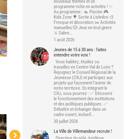
nouveaux thèmes et un
programme riche en activités ! ✨
Au programme : 🏊 Piscine 🎮
Kids Zone 🌳 Sortie à Lisledon 🎨
Fresque et décoration ✂️ Activités
manuelles 🎲 Jeux en tout genre
⚔️ Sabre…
1 août 2026
Jeunes de 15 à 30 ans : faites
entendre votre voix !
Vous habitez, étudiez ou
travaillez en Centre-Val de Loire ?
Rejoignez le Conseil Régional de la
Jeunesse (CRJ) et participez aux
projets qui façonnent l’avenir de
notre territoire. En intégrant le
CRJ, vous pourrez : ✅ Découvrir
le fonctionnement des institutions
et des politiques publiques. ✅
Débattre et échanger dans un
cadre ouvert, inclusif…
30 juillet 2026
La Ville de Villemandeur recrute !
Directeur du pôle Juridique,