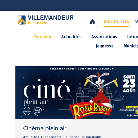
VILL
‘
ACTUS
V
Tout voir
Actualités
Associations
Info
Jeunesse
Municip
Cinéma plein air
Actualités
,
Evénements
,
Jeunesse
,
Municipalité