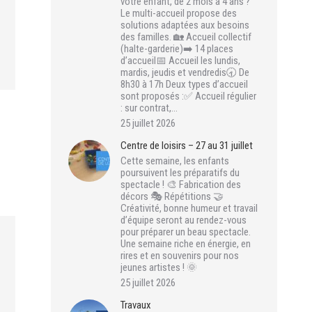
votre enfant, de 2 mois à 4 ans ?
Le multi-accueil propose des
solutions adaptées aux besoins
des familles. 🏡 Accueil collectif
(halte-garderie)➡️ 14 places
d’accueil📅 Accueil les lundis,
mardis, jeudis et vendredis🕣 De
8h30 à 17h Deux types d’accueil
sont proposés :✅ Accueil régulier
: sur contrat,…
25 juillet 2026
Centre de loisirs – 27 au 31 juillet
Cette semaine, les enfants
poursuivent les préparatifs du
spectacle ! 🎨 Fabrication des
décors 🎭 Répétitions 🤝
Créativité, bonne humeur et travail
d’équipe seront au rendez-vous
pour préparer un beau spectacle.
Une semaine riche en énergie, en
rires et en souvenirs pour nos
jeunes artistes ! 🌞
25 juillet 2026
Travaux