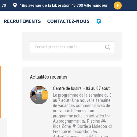
6.70
1Bis avenue de la Libération 45 700 Villemandeur
Facebook
page
RECRUTEMENTS
CONTACTEZ-NOUS
opens
in
new
Recherche
:
window
Actualités recentes
Centre de loisirs – 03 au 07 août
Le programme de la semaine du 3
au 7 août ! Une nouvelle semaine
de vacances commence avec de
nouveaux thèmes et un
programme riche en activités ! ✨
Au programme : 🏊 Piscine 🎮
Kids Zone 🌳 Sortie à Lisledon 🎨
Fresque et décoration ✂️
Activités manuelles 🎲 Jeux en