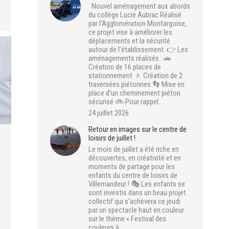
Nouvel aménagement aux abords
du collège Lucie Aubrac Réalisé
par l’Agglomération Montargoise,
ce projet vise à améliorer les
déplacements et la sécurité
autour de l’établissement. 👉 Les
aménagements réalisés : 🚗
Création de 16 places de
stationnement 🚶 Création de 2
traversées piétonnes 👣 Mise en
place d’un cheminement piéton
sécurisé 🚲 Pour rappel…
24 juillet 2026
Retour en images sur le centre de
loisirs de juillet !
Le mois de juillet a été riche en
découvertes, en créativité et en
moments de partage pour les
enfants du centre de loisirs de
Villemandeur ! 🎭 Les enfants se
sont investis dans un beau projet
collectif qui s’achèvera ce jeudi
par un spectacle haut en couleur
sur le thème « Festival des
couleurs à…