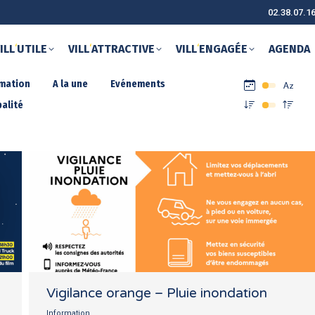
02.38.07.1
ILL
‘
UTILE
VILL
‘
ATTRACTIVE
VILL
‘
ENGAGÉE
AGENDA
rmation
A la une
Evénements
alité
Vigilance orange – Pluie inondation
Information