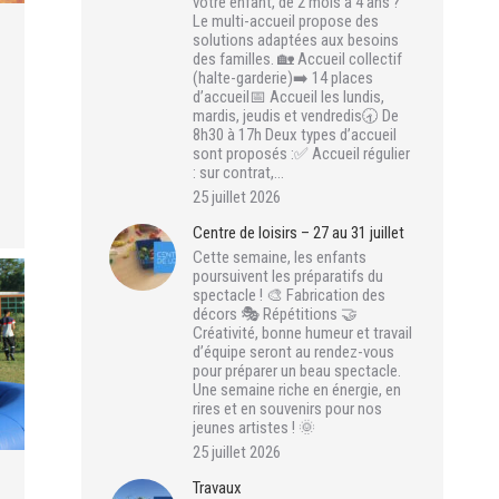
votre enfant, de 2 mois à 4 ans ?
Le multi-accueil propose des
solutions adaptées aux besoins
des familles. 🏡 Accueil collectif
(halte-garderie)➡️ 14 places
d’accueil📅 Accueil les lundis,
mardis, jeudis et vendredis🕣 De
8h30 à 17h Deux types d’accueil
sont proposés :✅ Accueil régulier
: sur contrat,…
25 juillet 2026
Centre de loisirs – 27 au 31 juillet
Cette semaine, les enfants
poursuivent les préparatifs du
spectacle ! 🎨 Fabrication des
décors 🎭 Répétitions 🤝
Créativité, bonne humeur et travail
d’équipe seront au rendez-vous
pour préparer un beau spectacle.
Une semaine riche en énergie, en
rires et en souvenirs pour nos
jeunes artistes ! 🌞
25 juillet 2026
Travaux