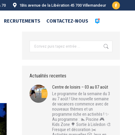
6.70
1Bis avenue de la Libération 45 700 Villemandeur
Facebook
page
RECRUTEMENTS
CONTACTEZ-NOUS
opens
in
new
Recherche
:
window
Actualités recentes
Centre de loisirs – 03 au 07 août
Le programme de la semaine du 3
au 7 août ! Une nouvelle semaine
de vacances commence avec de
nouveaux thèmes et un
programme riche en activités ! ✨
Au programme : 🏊 Piscine 🎮
Kids Zone 🌳 Sortie à Lisledon 🎨
Fresque et décoration ✂️
Activités manuelles 🎲 Jeux en