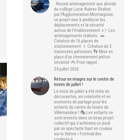
Nouvel aménagement aux abords
du collège Lucie Aubrac Réalisé
par l’Agglomération Montargoise,
ce projet vise à améliorer les
déplacements et la sécurité
autour de l’établissement. 👉 Les
aménagements réalisés : 🚗
Création de 16 places de
stationnement 🚶 Création de 2
traversées piétonnes 👣 Mise en
place d’un cheminement piéton
sécurisé 🚲 Pour rappel…
24 juillet 2026
Retour en images sur le centre de
loisirs de juillet !
Le mois de juillet a été riche en
découvertes, en créativité et en
moments de partage pour les
enfants du centre de loisirs de
Villemandeur ! 🎭 Les enfants se
sont investis dans un beau projet
collectif qui s’achèvera ce jeudi
par un spectacle haut en couleur
sur le thème « Festival des
couleurs à…