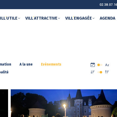
02.38.07.1
ILL
‘
UTILE
VILL
‘
ATTRACTIVE
VILL
‘
ENGAGÉE
AGENDA
rmation
A la une
Evénements
alité