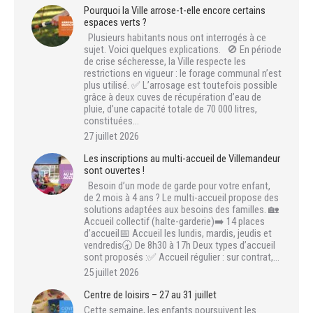
Pourquoi la Ville arrose-t-elle encore certains
espaces verts ?
Plusieurs habitants nous ont interrogés à ce
sujet. Voici quelques explications. 🚫 En période
de crise sécheresse, la Ville respecte les
restrictions en vigueur : le forage communal n’est
plus utilisé. ✅ L’arrosage est toutefois possible
grâce à deux cuves de récupération d’eau de
pluie, d’une capacité totale de 70 000 litres,
constituées…
27 juillet 2026
Les inscriptions au multi-accueil de Villemandeur
sont ouvertes !
Besoin d’un mode de garde pour votre enfant,
de 2 mois à 4 ans ? Le multi-accueil propose des
solutions adaptées aux besoins des familles. 🏡
Accueil collectif (halte-garderie)➡️ 14 places
d’accueil📅 Accueil les lundis, mardis, jeudis et
vendredis🕣 De 8h30 à 17h Deux types d’accueil
sont proposés :✅ Accueil régulier : sur contrat,…
25 juillet 2026
Centre de loisirs – 27 au 31 juillet
Cette semaine, les enfants poursuivent les