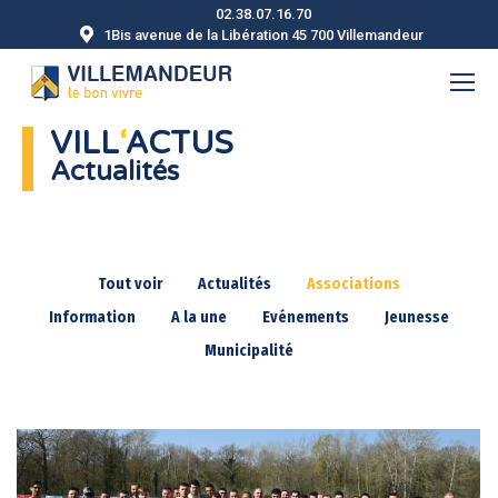
02.38.07.16.70
1Bis avenue de la Libération 45 700 Villemandeur
VILL
‘
ACTUS
Actualités
Tout voir
Actualités
Associations
Information
A la une
Evénements
Jeunesse
Municipalité