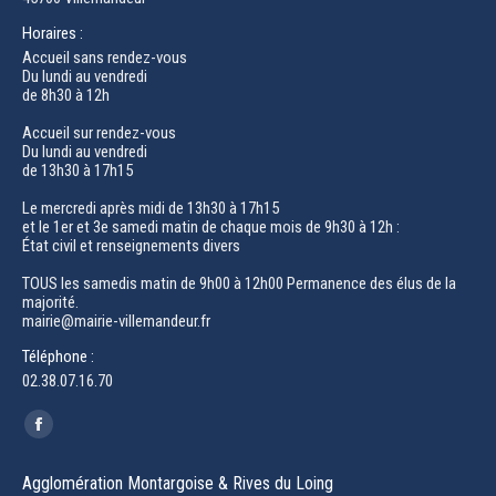
Horaires :
Accueil sans rendez-vous
Du lundi au vendredi
de 8h30 à 12h
Accueil sur rendez-vous
Du lundi au vendredi
de 13h30 à 17h15
Le mercredi après midi de 13h30 à 17h15
et le 1er et 3e samedi matin de chaque mois de 9h30 à 12h :
État civil et renseignements divers
TOUS les samedis matin de 9h00 à 12h00 Permanence des élus de la
majorité.
mairie@mairie-villemandeur.fr
Téléphone :
02.38.07.16.70
Trouvez nous sur :
Facebook
page
Agglomération Montargoise & Rives du Loing
opens