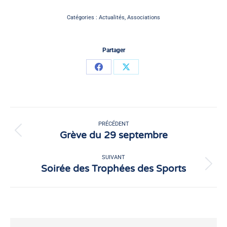
Catégories :
Actualités
,
Associations
Partager
Partager
Partager
sur
sur
Facebook
X
Navigation
article
PRÉCÉDENT
Grève du 29 septembre
Article
précédent
:
SUIVANT
Soirée des Trophées des Sports
Article
suivant
: