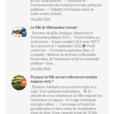
le CRJ, vous pourrez : ✅ Découvrir le
fonctionnement des institutions et des politiques
publiques. ✅ Débattre et échanger dans un
cadre ouvert, inclusif…
30 juillet 2026
La Ville de Villemandeur recrute !
Directeur du pôle Juridique, Urbanisme et
Commande publique (H/F) ✅ Poste titulaire ou
contractuel – Temps complet (36 h avec ARTT)
📅 À pourvoir le 7 septembre 2026 🎓 Profil
recherché : • Formation supérieure (Bac +5
souhaité) • Maîtrise du droit des collectivités
territoriales, de l’urbanisme et de la commande
publique • Sens…
28 juillet 2026
Pourquoi la Ville arrose-t-elle encore certains
espaces verts ?
Plusieurs habitants nous ont interrogés à ce
sujet. Voici quelques explications. 🚫 En
période de crise sécheresse, la Ville respecte les
restrictions en vigueur : le forage communal
n’est plus utilisé. ✅ L’arrosage est toutefois
possible grâce à deux cuves de récupération
d’eau de pluie, d’une capacité totale de 70 000