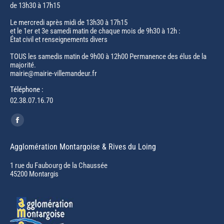
de 13h30 à 17h15
Le mercredi après midi de 13h30 à 17h15
et le 1er et 3e samedi matin de chaque mois de 9h30 à 12h :
État civil et renseignements divers
TOUS les samedis matin de 9h00 à 12h00 Permanence des élus de la
majorité.
mairie@mairie-villemandeur.fr
Téléphone :
02.38.07.16.70
Trouvez nous sur :
Facebook
page
Agglomération Montargoise & Rives du Loing
opens
in
1 rue du Faubourg de la Chaussée
45200 Montargis
new
window