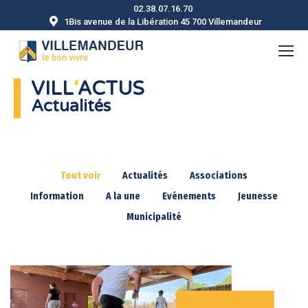
02.38.07.16.70
1Bis avenue de la Libération 45 700 Villemandeur
VILL
‘
ACTUS
Actualités
Tout voir
Actualités
Associations
Information
A la une
Evénements
Jeunesse
Municipalité