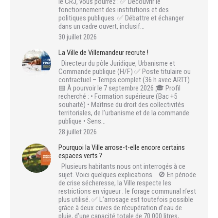
le CRJ, vous pourrez : ✅ Découvrir le
fonctionnement des institutions et des
politiques publiques. ✅ Débattre et échanger
dans un cadre ouvert, inclusif…
30 juillet 2026
La Ville de Villemandeur recrute !
Directeur du pôle Juridique, Urbanisme et
Commande publique (H/F) ✅ Poste titulaire ou
contractuel – Temps complet (36 h avec ARTT)
📅 À pourvoir le 7 septembre 2026 🎓 Profil
recherché : • Formation supérieure (Bac +5
souhaité) • Maîtrise du droit des collectivités
territoriales, de l’urbanisme et de la commande
publique • Sens…
28 juillet 2026
Pourquoi la Ville arrose-t-elle encore certains
espaces verts ?
Plusieurs habitants nous ont interrogés à ce
sujet. Voici quelques explications. 🚫 En période
de crise sécheresse, la Ville respecte les
restrictions en vigueur : le forage communal n’est
plus utilisé. ✅ L’arrosage est toutefois possible
grâce à deux cuves de récupération d’eau de
pluie, d’une capacité totale de 70 000 litres,