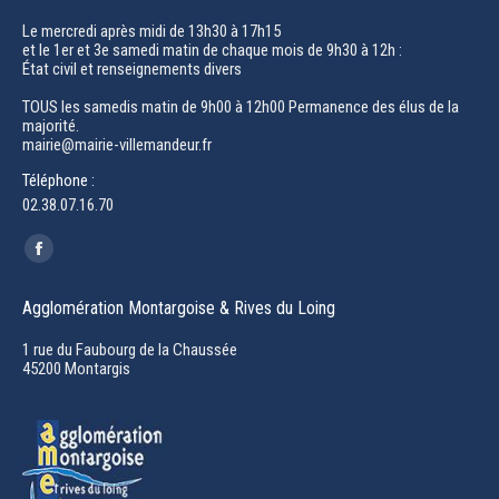
Le mercredi après midi de 13h30 à 17h15
et le 1er et 3e samedi matin de chaque mois de 9h30 à 12h :
État civil et renseignements divers
TOUS les samedis matin de 9h00 à 12h00 Permanence des élus de la
majorité.
mairie@mairie-villemandeur.fr
Téléphone :
02.38.07.16.70
Trouvez nous sur :
Facebook
page
Agglomération Montargoise & Rives du Loing
opens
in
1 rue du Faubourg de la Chaussée
45200 Montargis
new
window