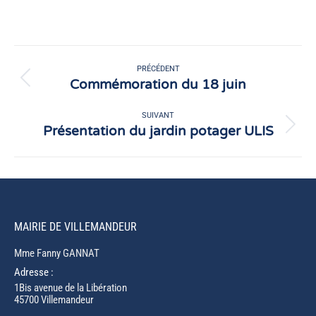
sur
sur
Facebook
X
Navigation
article
PRÉCÉDENT
Commémoration du 18 juin
Article
précédent
:
SUIVANT
Présentation du jardin potager ULIS
Article
suivant
:
MAIRIE DE VILLEMANDEUR
Mme Fanny GANNAT
Adresse :
1Bis avenue de la Libération
45700 Villemandeur