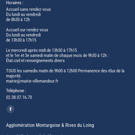
Horaires :
Accueil sans rendez-vous
Du lundi au vendredi
de 8h30 à 12h
Accueil sur rendez-vous
Du lundi au vendredi
de 13h30 à 17h15
Le mercredi après midi de 13h30 à 17h15
et le 1er et 3e samedi matin de chaque mois de 9h30 à 12h :
État civil et renseignements divers
TOUS les samedis matin de 9h00 à 12h00 Permanence des élus de la
majorité.
mairie@mairie-villemandeur.fr
Téléphone :
02.38.07.16.70
Trouvez nous sur :
Facebook
page
Agglomération Montargoise & Rives du Loing
opens