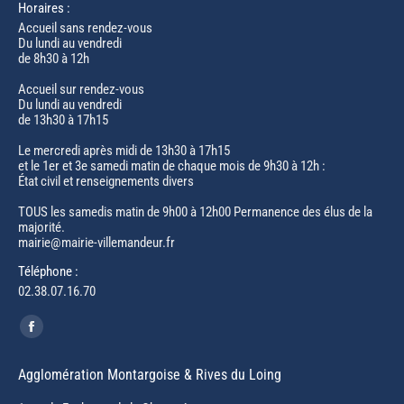
Horaires :
Accueil sans rendez-vous
Du lundi au vendredi
de 8h30 à 12h
Accueil sur rendez-vous
Du lundi au vendredi
de 13h30 à 17h15
Le mercredi après midi de 13h30 à 17h15
et le 1er et 3e samedi matin de chaque mois de 9h30 à 12h :
État civil et renseignements divers
TOUS les samedis matin de 9h00 à 12h00 Permanence des élus de la
majorité.
mairie@mairie-villemandeur.fr
Téléphone :
02.38.07.16.70
Trouvez nous sur :
Facebook
page
Agglomération Montargoise & Rives du Loing
opens