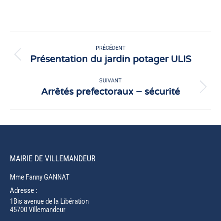
sur
sur
Facebook
X
Navigation
article
PRÉCÉDENT
Présentation du jardin potager ULIS
Article
précédent
:
SUIVANT
Arrêtés prefectoraux – sécurité
Article
suivant
:
MAIRIE DE VILLEMANDEUR
Mme Fanny GANNAT
Adresse :
1Bis avenue de la Libération
45700 Villemandeur