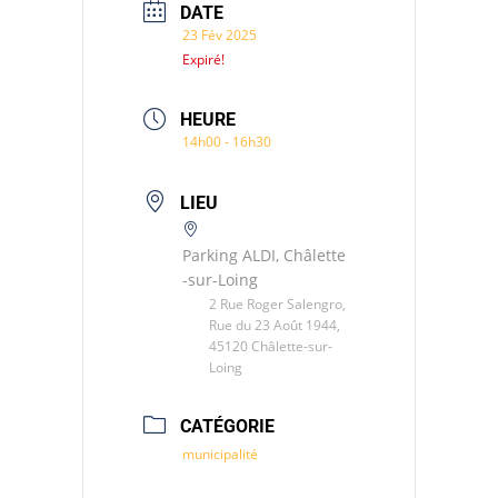
DATE
23 Fév 2025
Expiré!
HEURE
14h00 - 16h30
LIEU
Parking ALDI, Châlette
-sur-Loing
2 Rue Roger Salengro,
Rue du 23 Août 1944,
45120 Châlette-sur-
Loing
CATÉGORIE
municipalité