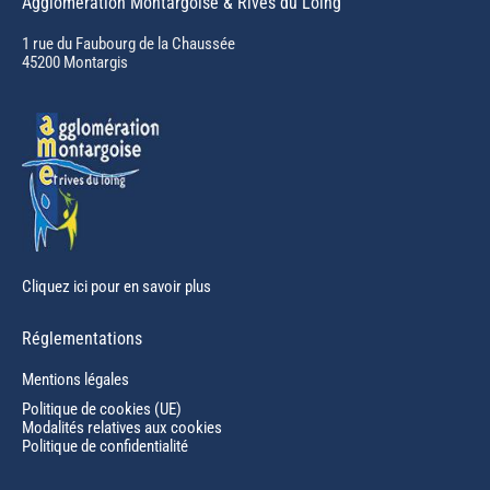
Agglomération Montargoise & Rives du Loing
opens
in
1 rue du Faubourg de la Chaussée
45200 Montargis
new
window
Cliquez ici pour en savoir plus
Réglementations
Mentions légales
Politique de cookies (UE)
Modalités relatives aux cookies
Politique de confidentialité