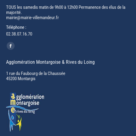
TOUS les samedis matin de 9h00 à 12h00 Permanence des élus de la
majorité.
mairie@mairie-villemandeur.fr
Téléphone :
02.38.07.16.70
Trouvez nous sur :
Facebook
page
Agglomération Montargoise & Rives du Loing
opens
in
1 rue du Faubourg de la Chaussée
45200 Montargis
new
window