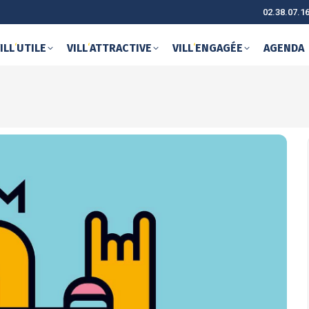
02.38.07.1
ILL
‘
UTILE
VILL
‘
ATTRACTIVE
VILL
‘
ENGAGÉE
AGENDA