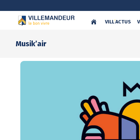
VILL
‘
ACTUS
V
Musik’air