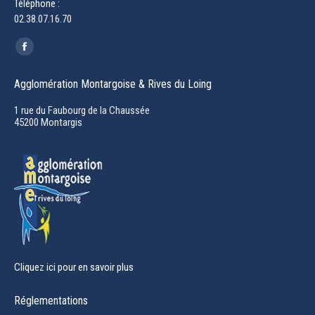
Téléphone :
02.38.07.16.70
Trouvez nous sur :
Facebook
page
Agglomération Montargoise & Rives du Loing
opens
in
1 rue du Faubourg de la Chaussée
45200 Montargis
new
window
Cliquez ici pour en savoir plus
Réglementations