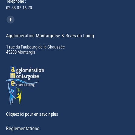
Téléphone :
02.38.07.16.70
Trouvez nous sur :
Facebook
page
Agglomération Montargoise & Rives du Loing
opens
in
1 rue du Faubourg de la Chaussée
45200 Montargis
new
window
Cliquez ici pour en savoir plus
Réglementations