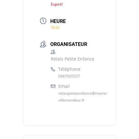
Expiré!
HEURE
9h30
ORGANISATEUR
Relais Petite Enfance
Téléphone
0687035557
Email
relaispetiteenfance@mairie-
villemandeur.fr