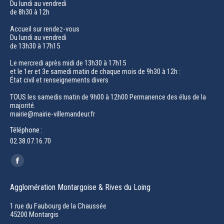
Du lundi au vendredi
de 8h30 à 12h
Accueil sur rendez-vous
Du lundi au vendredi
de 13h30 à 17h15
Le mercredi après midi de 13h30 à 17h15
et le 1er et 3e samedi matin de chaque mois de 9h30 à 12h :
État civil et renseignements divers
TOUS les samedis matin de 9h00 à 12h00 Permanence des élus de la
majorité.
mairie@mairie-villemandeur.fr
Téléphone :
02.38.07.16.70
Trouvez nous sur :
Facebook
page
Agglomération Montargoise & Rives du Loing
opens
in
1 rue du Faubourg de la Chaussée
45200 Montargis
new