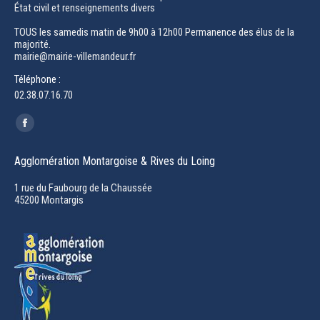
État civil et renseignements divers
TOUS les samedis matin de 9h00 à 12h00 Permanence des élus de la
majorité.
mairie@mairie-villemandeur.fr
Téléphone :
02.38.07.16.70
Trouvez nous sur :
Facebook
page
Agglomération Montargoise & Rives du Loing
opens
in
1 rue du Faubourg de la Chaussée
45200 Montargis
new
window