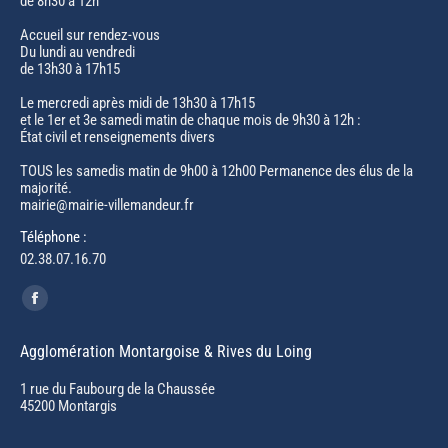
de 8h30 à 12h
Accueil sur rendez-vous
Du lundi au vendredi
de 13h30 à 17h15
Le mercredi après midi de 13h30 à 17h15
et le 1er et 3e samedi matin de chaque mois de 9h30 à 12h :
État civil et renseignements divers
TOUS les samedis matin de 9h00 à 12h00 Permanence des élus de la
majorité.
mairie@mairie-villemandeur.fr
Téléphone :
02.38.07.16.70
Trouvez nous sur :
Facebook
page
Agglomération Montargoise & Rives du Loing
opens
in
1 rue du Faubourg de la Chaussée
45200 Montargis
new
window