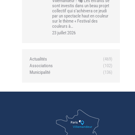
Villemandeur ! 🎭 Les enfants se
sont investis dans un beau projet
collectif qui s’achèvera ce jeudi
par un spectacle haut en couleur
sur le thème « Festival des
couleurs à…
23 juillet 2026
Actualités
(469)
Associations
(102)
Municipalité
(136)