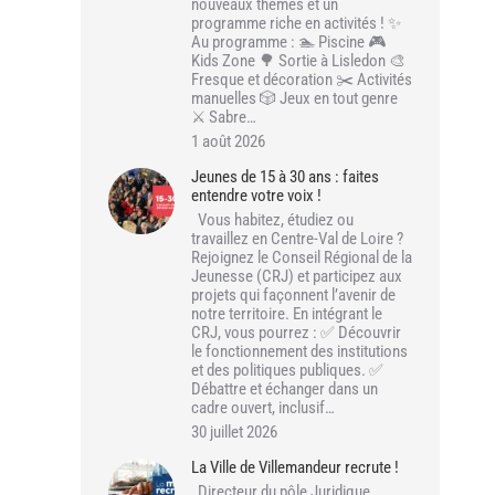
nouveaux thèmes et un
programme riche en activités ! ✨
Au programme : 🏊 Piscine 🎮
Kids Zone 🌳 Sortie à Lisledon 🎨
Fresque et décoration ✂️ Activités
manuelles 🎲 Jeux en tout genre
⚔️ Sabre…
1 août 2026
Jeunes de 15 à 30 ans : faites
entendre votre voix !
Vous habitez, étudiez ou
travaillez en Centre-Val de Loire ?
Rejoignez le Conseil Régional de la
Jeunesse (CRJ) et participez aux
projets qui façonnent l’avenir de
notre territoire. En intégrant le
CRJ, vous pourrez : ✅ Découvrir
le fonctionnement des institutions
et des politiques publiques. ✅
Débattre et échanger dans un
cadre ouvert, inclusif…
30 juillet 2026
La Ville de Villemandeur recrute !
Directeur du pôle Juridique,