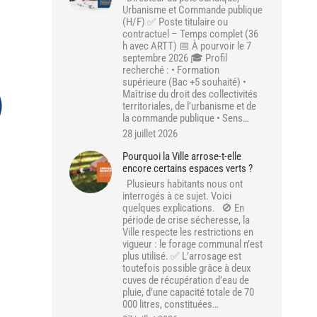
Urbanisme et Commande publique
(H/F) ✅ Poste titulaire ou
contractuel – Temps complet (36
h avec ARTT) 📅 À pourvoir le 7
septembre 2026 🎓 Profil
recherché : • Formation
supérieure (Bac +5 souhaité) •
Maîtrise du droit des collectivités
territoriales, de l’urbanisme et de
la commande publique • Sens…
28 juillet 2026
Pourquoi la Ville arrose-t-elle
encore certains espaces verts ?
Plusieurs habitants nous ont
interrogés à ce sujet. Voici
quelques explications. 🚫 En
période de crise sécheresse, la
Ville respecte les restrictions en
vigueur : le forage communal n’est
plus utilisé. ✅ L’arrosage est
toutefois possible grâce à deux
cuves de récupération d’eau de
pluie, d’une capacité totale de 70
000 litres, constituées…