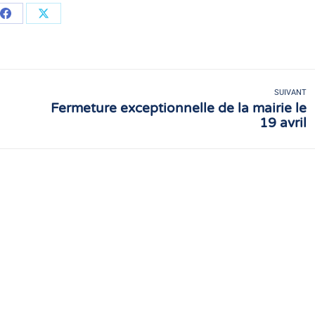
Partager
Partager
sur
sur
Facebook
X
SUIVANT
Fermeture exceptionnelle de la mairie le
Article
19 avril
suivant
: