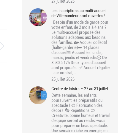
27 juillet 2026
Les inscriptions au multi-accueil
de Villemandeur sont ouvertes !
Besoin d’un mode de garde pour
votre enfant, de 2 mois à 4 ans ?
Le multi-accueil propose des
solutions adaptées aux besoins
des familles. 🏡 Accueil collectif
(halte-garderie)➡️ 14 places
d’accueil📅 Accueil les lundis,
mardis, jeudis et vendredis🕣 De
8h30 à 17h Deux types d’accueil
sont proposés :✅ Accueil régulier
: sur contrat,…
25 juillet 2026
Centre de loisirs – 27 au 31 juillet
Cette semaine, les enfants
poursuivent les préparatifs du
spectacle ! 🎨 Fabrication des
décors 🎭 Répétitions 🤝
Créativité, bonne humeur et travail
d’équipe seront au rendez-vous
pour préparer un beau spectacle.
Une semaine riche en énergie, en