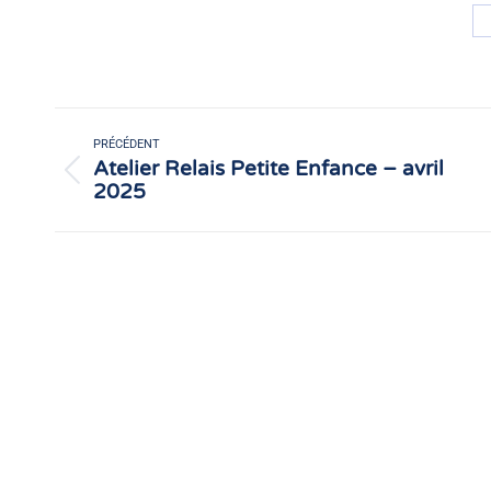
Navigation
article
PRÉCÉDENT
Atelier Relais Petite Enfance – avril
Article
2025
précédent
: