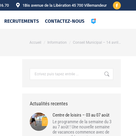
16.70
1Bis avenue de la Libération 45 700 Villemandeur
Facebook
page
RECRUTEMENTS
CONTACTEZ-NOUS
opens
in
new
Vous êtes ici :
Accueil
Information
Conseil Municipal – 14 avril…
window
Recherche
:
Actualités recentes
Centre de loisirs – 03 au 07 août
Le programme de la semaine du 3
au 7 août ! Une nouvelle semaine
de vacances commence avec de