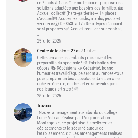
de 2 mois à 4 ans ? Le multi-accueil propose des
solutions adaptées aux besoins des familles. 🏡
Accueil collectif (halte-garderie)➡️ 14 places
d’accueil📅 Accueil les lundis, mardis, jeudis et
vendredis🕣 De 8h30 à 17h Deux types d’accueil
sont proposés :✅ Accueil régulier : sur contrat,
…
25 juillet 2026
Centre de loisirs – 27 au 31 juillet
Cette semaine, les enfants poursuivent les
préparatifs du spectacle ! 🎨 Fabrication des
décors 🎭 Répétitions 🤝 Créativité, bonne
humeur et travail d’équipe seront au rendez-vous
pour préparer un beau spectacle. Une semaine
riche en énergie, en rires et en souvenirs pour
nos jeunes artistes ! 🌞
25 juillet 2026
Travaux
Nouvel aménagement aux abords du collège
Lucie Aubrac Réalisé par l’Agglomération
Montargoise, ce projet vise à améliorer les
déplacements et la sécurité autour de
l’établissement. 👉 Les aménagements réalisés