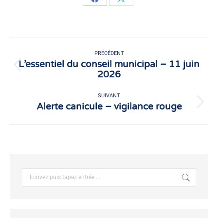
Partager
Partager
sur
sur
Facebook
X
Navigation
article
PRÉCÉDENT
L’essentiel du conseil municipal – 11 juin
Article
2026
précédent
:
SUIVANT
Alerte canicule – vigilance rouge
Article
suivant
:
Recherche
: