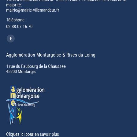
majorité.
mairie@mairie-villemandeur.fr
Téléphone :
02.38.07.16.70
Trouvez nous sur :
Facebook
page
Agglomération Montargoise & Rives du Loing
opens
in
1 rue du Faubourg de la Chaussée
45200 Montargis
new
window
Cliquez ici pour en savoir plus