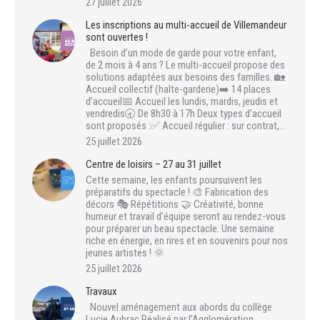
27 juillet 2026
Les inscriptions au multi-accueil de Villemandeur
sont ouvertes !
Besoin d’un mode de garde pour votre enfant,
de 2 mois à 4 ans ? Le multi-accueil propose des
solutions adaptées aux besoins des familles. 🏡
Accueil collectif (halte-garderie)➡️ 14 places
d’accueil📅 Accueil les lundis, mardis, jeudis et
vendredis🕣 De 8h30 à 17h Deux types d’accueil
sont proposés :✅ Accueil régulier : sur contrat,…
25 juillet 2026
Centre de loisirs – 27 au 31 juillet
Cette semaine, les enfants poursuivent les
préparatifs du spectacle ! 🎨 Fabrication des
décors 🎭 Répétitions 🤝 Créativité, bonne
humeur et travail d’équipe seront au rendez-vous
pour préparer un beau spectacle. Une semaine
riche en énergie, en rires et en souvenirs pour nos
jeunes artistes ! 🌞
25 juillet 2026
Travaux
Nouvel aménagement aux abords du collège
Lucie Aubrac Réalisé par l’Agglomération