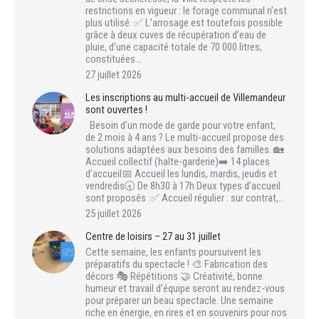
restrictions en vigueur : le forage communal n’est
plus utilisé. ✅ L’arrosage est toutefois possible
grâce à deux cuves de récupération d’eau de
pluie, d’une capacité totale de 70 000 litres,
constituées…
27 juillet 2026
Les inscriptions au multi-accueil de Villemandeur
sont ouvertes !
Besoin d’un mode de garde pour votre enfant,
de 2 mois à 4 ans ? Le multi-accueil propose des
solutions adaptées aux besoins des familles. 🏡
Accueil collectif (halte-garderie)➡️ 14 places
d’accueil📅 Accueil les lundis, mardis, jeudis et
vendredis🕣 De 8h30 à 17h Deux types d’accueil
sont proposés :✅ Accueil régulier : sur contrat,…
25 juillet 2026
Centre de loisirs – 27 au 31 juillet
Cette semaine, les enfants poursuivent les
préparatifs du spectacle ! 🎨 Fabrication des
décors 🎭 Répétitions 🤝 Créativité, bonne
humeur et travail d’équipe seront au rendez-vous
pour préparer un beau spectacle. Une semaine
riche en énergie, en rires et en souvenirs pour nos