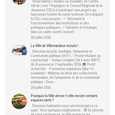
Vous habitez, étudiez ou travaillez en Centre-
Val de Loire ? Rejoignez le Conseil Régional de la
Jeunesse (CRJ) et participez aux projets qui
façonnent l’avenir de notre territoire. En intégrant
le CRJ, vous pourrez : ✅ Découvrir le
fonctionnement des institutions et des
politiques publiques. ✅ Débattre et échanger
dans un cadre ouvert, inclusif…
30 juillet 2026
La Ville de Villemandeur recrute !
Directeur du pôle Juridique, Urbanisme et
Commande publique (H/F) ✅ Poste titulaire ou
contractuel – Temps complet (36 h avec ARTT)
📅 À pourvoir le 7 septembre 2026 🎓 Profil
recherché : • Formation supérieure (Bac +5
souhaité) • Maîtrise du droit des collectivités
territoriales, de l’urbanisme et de la commande
publique • Sens…
28 juillet 2026
Pourquoi la Ville arrose-t-elle encore certains
espaces verts ?
Plusieurs habitants nous ont interrogés à ce
sujet. Voici quelques explications. 🚫 En période
de crise sécheresse, la Ville respecte les