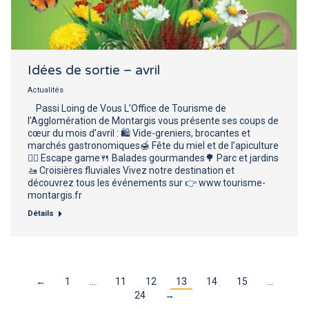
Idées de sortie – avril
Actualités
Passi Loing de Vous L’Office de Tourisme de
l’Agglomération de Montargis vous présente ses coups de
cœur du mois d’avril : 🛍 Vide-greniers, brocantes et
marchés gastronomiques🍯 Fête du miel et de l’apiculture
🕵️‍♂️ Escape game🍴 Balades gourmandes🌳 Parc et jardins
🚤 Croisières fluviales Vivez notre destination et
découvrez tous les événements sur 👉 www.tourisme-
montargis.fr
Détails
←
1
…
11
12
13
14
15
…
24
→