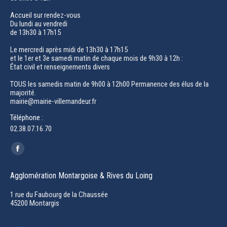
Accueil sur rendez-vous
Du lundi au vendredi
de 13h30 à 17h15
Le mercredi après midi de 13h30 à 17h15
et le 1er et 3e samedi matin de chaque mois de 9h30 à 12h :
État civil et renseignements divers
TOUS les samedis matin de 9h00 à 12h00 Permanence des élus de la
majorité.
mairie@mairie-villemandeur.fr
Téléphone :
02.38.07.16.70
Trouvez nous sur :
Facebook
page
Agglomération Montargoise & Rives du Loing
opens
in
1 rue du Faubourg de la Chaussée
45200 Montargis
new
window