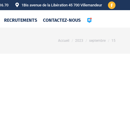
16.70
1Bis avenue de la Libération 45 700 Villemandeur
Facebook
page
RECRUTEMENTS
CONTACTEZ-NOUS
opens
in
new
Vous êtes ici :
Accueil
2023
septembre
15
window