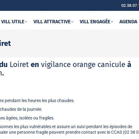
02.38.07.
VILL
‘
UTILE
VILL
‘
ATTRACTIVE
VILL
‘
ENGAGÉE
AGENDA
iret
 du
Loiret
en
vigilance orange canicule
à
h
.
es pendant les heures les plus chaudes.
s chaudes de la journée.
 âgées, isolées ou fragiles.
onnes les plus vulnérables et assure un suivi pendant les épisodes de
naler une personne fragile peuvent prendre contact avec le CCAS (02 38 