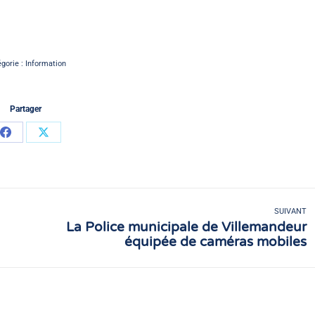
gorie :
Information
Partager
Partager
Partager
sur
sur
Facebook
X
SUIVANT
La Police municipale de Villemandeur
Article
équipée de caméras mobiles
suivant
: