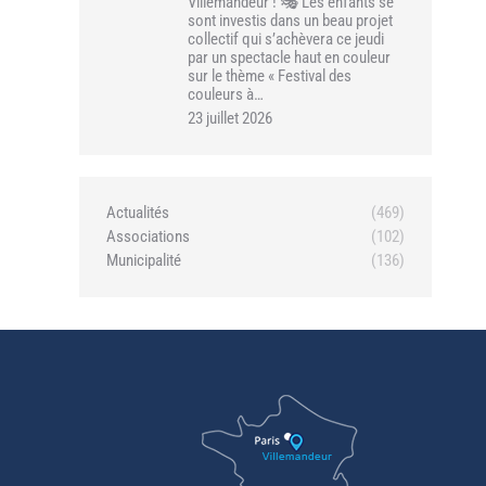
Villemandeur ! 🎭 Les enfants se
sont investis dans un beau projet
collectif qui s’achèvera ce jeudi
par un spectacle haut en couleur
sur le thème « Festival des
couleurs à…
23 juillet 2026
Actualités
(469)
Associations
(102)
Municipalité
(136)