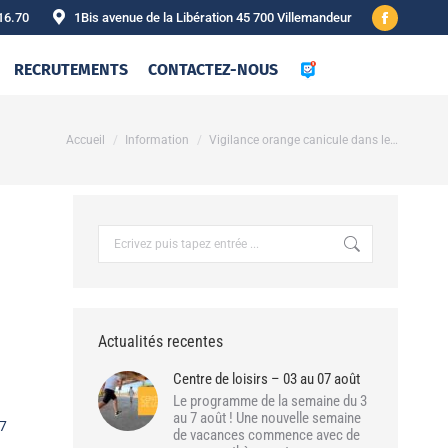
16.70
1Bis avenue de la Libération 45 700 Villemandeur
Facebook
page
RECRUTEMENTS
CONTACTEZ-NOUS
opens
in
new
Vous êtes ici :
Accueil
Information
Vigilance orange canicule dans le…
window
Recherche
:
Actualités recentes
Centre de loisirs – 03 au 07 août
Le programme de la semaine du 3
au 7 août ! Une nouvelle semaine
07
de vacances commence avec de