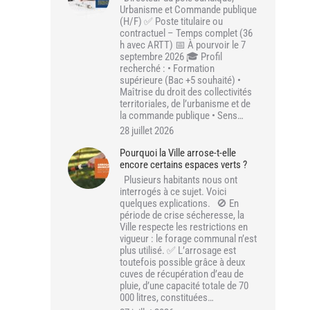
Urbanisme et Commande publique
(H/F) ✅ Poste titulaire ou
contractuel – Temps complet (36
h avec ARTT) 📅 À pourvoir le 7
septembre 2026 🎓 Profil
recherché : • Formation
supérieure (Bac +5 souhaité) •
Maîtrise du droit des collectivités
territoriales, de l’urbanisme et de
la commande publique • Sens…
28 juillet 2026
Pourquoi la Ville arrose-t-elle
encore certains espaces verts ?
Plusieurs habitants nous ont
interrogés à ce sujet. Voici
quelques explications. 🚫 En
période de crise sécheresse, la
Ville respecte les restrictions en
vigueur : le forage communal n’est
plus utilisé. ✅ L’arrosage est
toutefois possible grâce à deux
cuves de récupération d’eau de
pluie, d’une capacité totale de 70
000 litres, constituées…