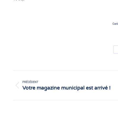
Caté
Navigation
article
PRÉCÉDENT
Votre magazine municipal est arrivé !
Article
précédent
: