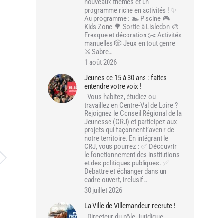
nouveaux thèmes et un
programme riche en activités ! ✨
Au programme : 🏊 Piscine 🎮
Kids Zone 🌳 Sortie à Lisledon 🎨
Fresque et décoration ✂️ Activités
manuelles 🎲 Jeux en tout genre
⚔️ Sabre…
1 août 2026
Jeunes de 15 à 30 ans : faites
entendre votre voix !
Vous habitez, étudiez ou
travaillez en Centre-Val de Loire ?
Rejoignez le Conseil Régional de la
Jeunesse (CRJ) et participez aux
projets qui façonnent l’avenir de
notre territoire. En intégrant le
CRJ, vous pourrez : ✅ Découvrir
le fonctionnement des institutions
et des politiques publiques. ✅
Débattre et échanger dans un
cadre ouvert, inclusif…
30 juillet 2026
La Ville de Villemandeur recrute !
Directeur du pôle Juridique,