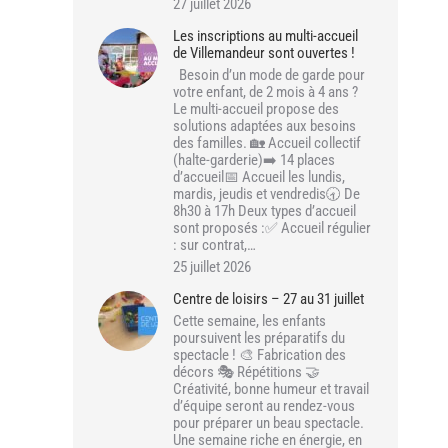
27 juillet 2026
Les inscriptions au multi-accueil
de Villemandeur sont ouvertes !
Besoin d’un mode de garde pour
votre enfant, de 2 mois à 4 ans ?
Le multi-accueil propose des
solutions adaptées aux besoins
des familles. 🏡 Accueil collectif
(halte-garderie)➡️ 14 places
d’accueil📅 Accueil les lundis,
mardis, jeudis et vendredis🕣 De
8h30 à 17h Deux types d’accueil
sont proposés :✅ Accueil régulier
: sur contrat,…
25 juillet 2026
Centre de loisirs – 27 au 31 juillet
Cette semaine, les enfants
poursuivent les préparatifs du
spectacle ! 🎨 Fabrication des
décors 🎭 Répétitions 🤝
Créativité, bonne humeur et travail
d’équipe seront au rendez-vous
pour préparer un beau spectacle.
Une semaine riche en énergie, en