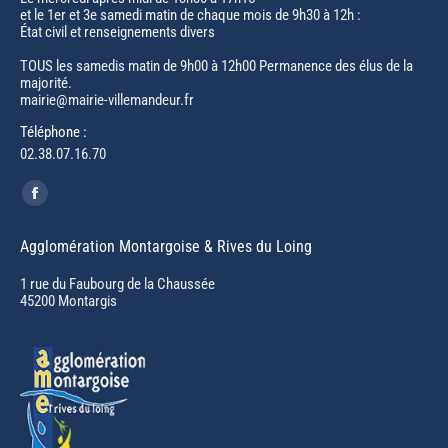
et le 1er et 3e samedi matin de chaque mois de 9h30 à 12h :
État civil et renseignements divers
TOUS les samedis matin de 9h00 à 12h00 Permanence des élus de la
majorité.
mairie@mairie-villemandeur.fr
Téléphone :
02.38.07.16.70
Trouvez nous sur :
Facebook
page
Agglomération Montargoise & Rives du Loing
opens
in
1 rue du Faubourg de la Chaussée
45200 Montargis
new
window