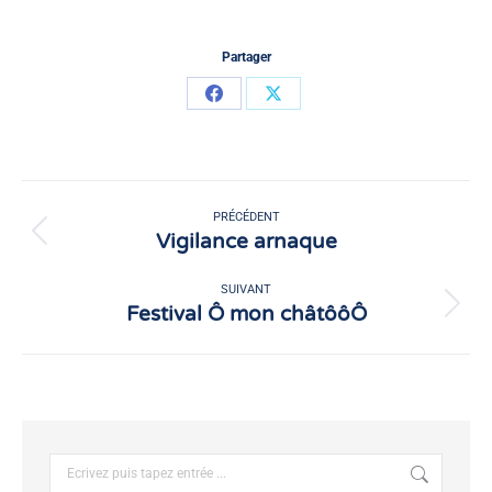
Partager
Partager
Partager
sur
sur
Facebook
X
Navigation
article
PRÉCÉDENT
Vigilance arnaque
Article
précédent
:
SUIVANT
Festival Ô mon châtôôÔ
Article
suivant
:
Recherche
: