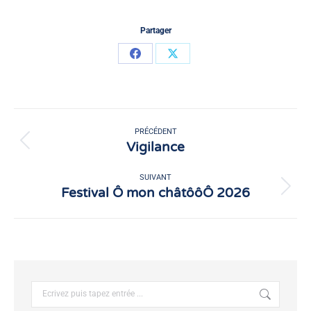
Partager
Partager
Partager
sur
sur
Facebook
X
Navigation
article
PRÉCÉDENT
Vigilance
Article
précédent
:
SUIVANT
Festival Ô mon châtôôÔ 2026
Article
suivant
:
Recherche
: