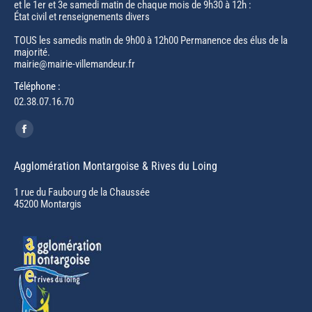
et le 1er et 3e samedi matin de chaque mois de 9h30 à 12h :
État civil et renseignements divers
TOUS les samedis matin de 9h00 à 12h00 Permanence des élus de la
majorité.
mairie@mairie-villemandeur.fr
Téléphone :
02.38.07.16.70
Trouvez nous sur :
Facebook
page
Agglomération Montargoise & Rives du Loing
opens
in
1 rue du Faubourg de la Chaussée
45200 Montargis
new
window