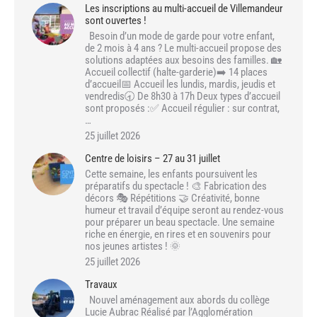
Les inscriptions au multi-accueil de Villemandeur
sont ouvertes !
Besoin d’un mode de garde pour votre enfant,
de 2 mois à 4 ans ? Le multi-accueil propose des
solutions adaptées aux besoins des familles. 🏡
Accueil collectif (halte-garderie)➡️ 14 places
d’accueil📅 Accueil les lundis, mardis, jeudis et
vendredis🕣 De 8h30 à 17h Deux types d’accueil
sont proposés :✅ Accueil régulier : sur contrat,
…
25 juillet 2026
Centre de loisirs – 27 au 31 juillet
Cette semaine, les enfants poursuivent les
préparatifs du spectacle ! 🎨 Fabrication des
décors 🎭 Répétitions 🤝 Créativité, bonne
humeur et travail d’équipe seront au rendez-vous
pour préparer un beau spectacle. Une semaine
riche en énergie, en rires et en souvenirs pour
nos jeunes artistes ! 🌞
25 juillet 2026
Travaux
Nouvel aménagement aux abords du collège
Lucie Aubrac Réalisé par l’Agglomération