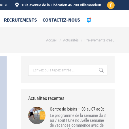
16.70
1Bis avenue de la Libération 45 700 Villemandeur
Facebook
page
RECRUTEMENTS
CONTACTEZ-NOUS
opens
in
new
Vous êtes ici :
Accueil
Actualités
Prélèvements d’eau
window
Recherche
:
Actualités recentes
Centre de loisirs – 03 au 07 août
Le programme de la semaine du 3
au 7 août ! Une nouvelle semaine
de vacances commence avec de