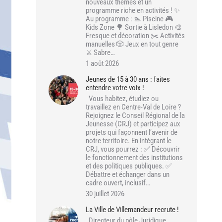
nouveaux thèmes et un
programme riche en activités ! ✨
Au programme : 🏊 Piscine 🎮
Kids Zone 🌳 Sortie à Lisledon 🎨
Fresque et décoration ✂️ Activités
manuelles 🎲 Jeux en tout genre
⚔️ Sabre…
1 août 2026
Jeunes de 15 à 30 ans : faites
entendre votre voix !
Vous habitez, étudiez ou
travaillez en Centre-Val de Loire ?
Rejoignez le Conseil Régional de la
Jeunesse (CRJ) et participez aux
projets qui façonnent l’avenir de
notre territoire. En intégrant le
CRJ, vous pourrez : ✅ Découvrir
le fonctionnement des institutions
et des politiques publiques. ✅
Débattre et échanger dans un
cadre ouvert, inclusif…
30 juillet 2026
La Ville de Villemandeur recrute !
Directeur du pôle Juridique,