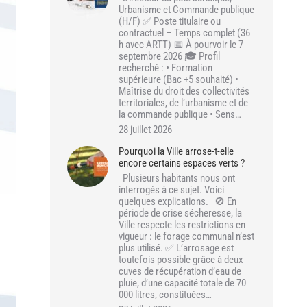
Urbanisme et Commande publique
(H/F) ✅ Poste titulaire ou
contractuel – Temps complet (36
h avec ARTT) 📅 À pourvoir le 7
septembre 2026 🎓 Profil
recherché : • Formation
supérieure (Bac +5 souhaité) •
Maîtrise du droit des collectivités
territoriales, de l’urbanisme et de
la commande publique • Sens…
28 juillet 2026
Pourquoi la Ville arrose-t-elle
encore certains espaces verts ?
Plusieurs habitants nous ont
interrogés à ce sujet. Voici
quelques explications. 🚫 En
période de crise sécheresse, la
Ville respecte les restrictions en
vigueur : le forage communal n’est
plus utilisé. ✅ L’arrosage est
toutefois possible grâce à deux
cuves de récupération d’eau de
pluie, d’une capacité totale de 70
000 litres, constituées…