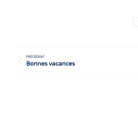
Navigation
article
PRÉCÉDENT
Bonnes vacances
Article
précédent
: