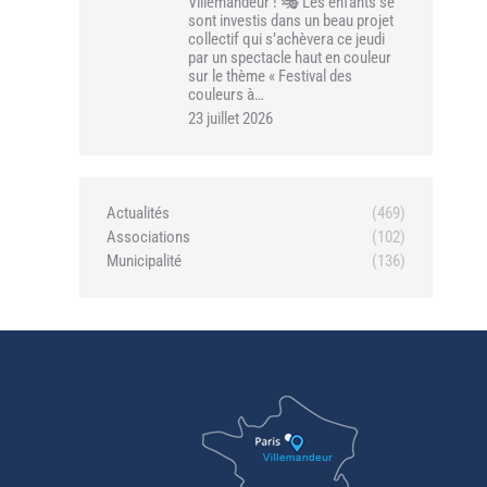
Villemandeur ! 🎭 Les enfants se
sont investis dans un beau projet
collectif qui s’achèvera ce jeudi
par un spectacle haut en couleur
sur le thème « Festival des
couleurs à…
23 juillet 2026
Actualités
(469)
Associations
(102)
Municipalité
(136)