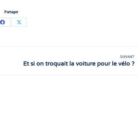
Partager
Partager
Partager
sur
sur
Facebook
X
SUIVANT
Et si on troquait la voiture pour le vélo ?
Article
suivant
: