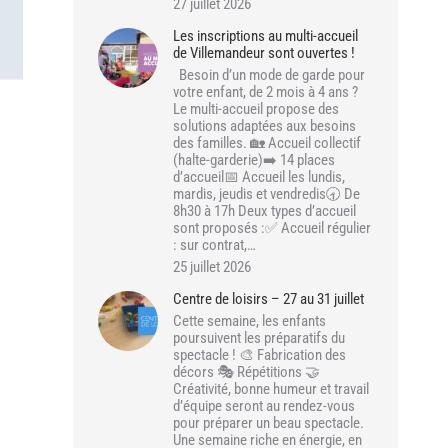
27 juillet 2026
Les inscriptions au multi-accueil
de Villemandeur sont ouvertes !
Besoin d’un mode de garde pour
votre enfant, de 2 mois à 4 ans ?
Le multi-accueil propose des
solutions adaptées aux besoins
des familles. 🏡 Accueil collectif
(halte-garderie)➡️ 14 places
d’accueil📅 Accueil les lundis,
mardis, jeudis et vendredis🕣 De
8h30 à 17h Deux types d’accueil
sont proposés :✅ Accueil régulier
: sur contrat,…
25 juillet 2026
Centre de loisirs – 27 au 31 juillet
Cette semaine, les enfants
poursuivent les préparatifs du
spectacle ! 🎨 Fabrication des
décors 🎭 Répétitions 🤝
Créativité, bonne humeur et travail
d’équipe seront au rendez-vous
pour préparer un beau spectacle.
Une semaine riche en énergie, en