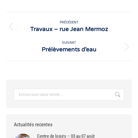
sur
sur
Facebook
X
Navigation
article
PRÉCÉDENT
Travaux – rue Jean Mermoz
Article
précédent
:
SUIVANT
Prélèvements d’eau
Article
suivant
:
Recherche
:
Actualités recentes
Centre de loisirs – 03 au 07 août