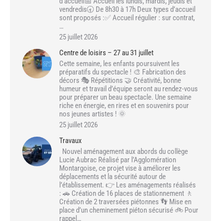
d’accueil📅 Accueil les lundis, mardis, jeudis et
vendredis🕣 De 8h30 à 17h Deux types d’accueil
sont proposés :✅ Accueil régulier : sur contrat,
…
25 juillet 2026
Centre de loisirs – 27 au 31 juillet
Cette semaine, les enfants poursuivent les
préparatifs du spectacle ! 🎨 Fabrication des
décors 🎭 Répétitions 🤝 Créativité, bonne
humeur et travail d’équipe seront au rendez-vous
pour préparer un beau spectacle. Une semaine
riche en énergie, en rires et en souvenirs pour
nos jeunes artistes ! 🌞
25 juillet 2026
Travaux
Nouvel aménagement aux abords du collège
Lucie Aubrac Réalisé par l’Agglomération
Montargoise, ce projet vise à améliorer les
déplacements et la sécurité autour de
l’établissement. 👉 Les aménagements réalisés
: 🚗 Création de 16 places de stationnement 🚶
Création de 2 traversées piétonnes 👣 Mise en
place d’un cheminement piéton sécurisé 🚲 Pour
rappel…