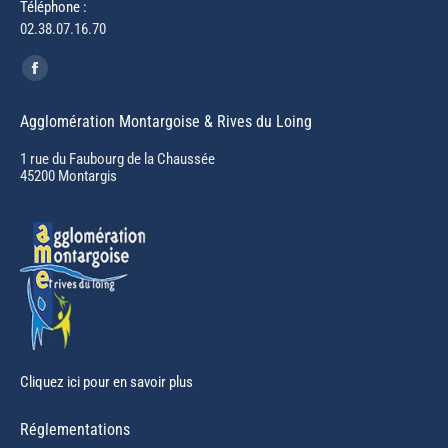
Téléphone :
02.38.07.16.70
Trouvez nous sur :
Facebook
page
Agglomération Montargoise & Rives du Loing
opens
in
1 rue du Faubourg de la Chaussée
45200 Montargis
new
window
Cliquez ici pour en savoir plus
Réglementations