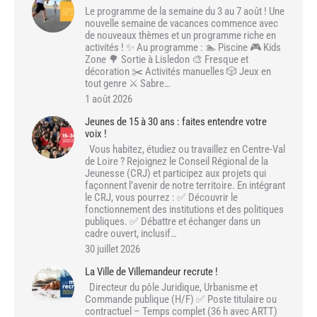
Le programme de la semaine du 3 au 7 août ! Une
nouvelle semaine de vacances commence avec
de nouveaux thèmes et un programme riche en
activités ! ✨ Au programme : 🏊 Piscine 🎮 Kids
Zone 🌳 Sortie à Lisledon 🎨 Fresque et
décoration ✂️ Activités manuelles 🎲 Jeux en
tout genre ⚔️ Sabre…
1 août 2026
Jeunes de 15 à 30 ans : faites entendre votre
voix !
Vous habitez, étudiez ou travaillez en Centre-Val
de Loire ? Rejoignez le Conseil Régional de la
Jeunesse (CRJ) et participez aux projets qui
façonnent l’avenir de notre territoire. En intégrant
le CRJ, vous pourrez : ✅ Découvrir le
fonctionnement des institutions et des politiques
publiques. ✅ Débattre et échanger dans un
cadre ouvert, inclusif…
30 juillet 2026
La Ville de Villemandeur recrute !
Directeur du pôle Juridique, Urbanisme et
Commande publique (H/F) ✅ Poste titulaire ou
contractuel – Temps complet (36 h avec ARTT)