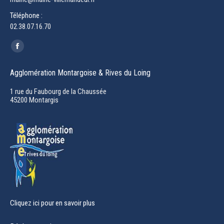
Téléphone :
02.38.07.16.70
Trouvez nous sur :
Facebook
page
Agglomération Montargoise & Rives du Loing
opens
in
1 rue du Faubourg de la Chaussée
45200 Montargis
new
window
Cliquez ici pour en savoir plus