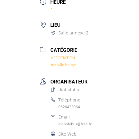
HEURE
-
LIEU
Salle annexe 2
CATÉGORIE
ASSOCIATION
ma ville bouge
ORGANISATEUR
diabolobus
Téléphone
0626423064
Email
diabolobus@free.fr
Site Web