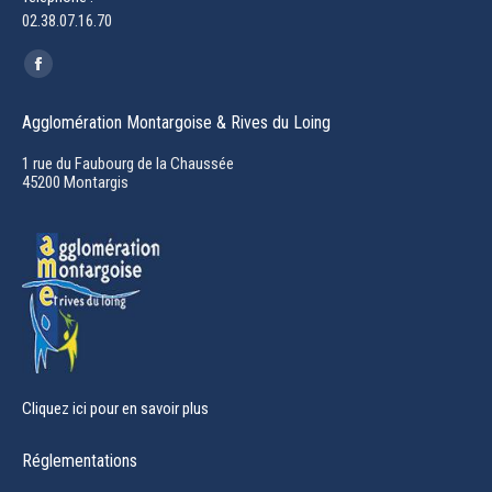
02.38.07.16.70
Trouvez nous sur :
Facebook
page
Agglomération Montargoise & Rives du Loing
opens
in
1 rue du Faubourg de la Chaussée
45200 Montargis
new
window
Cliquez ici pour en savoir plus
Réglementations